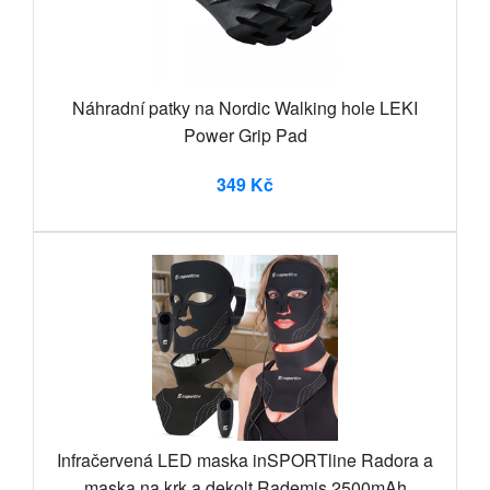
Náhradní patky na Nordic Walking hole LEKI
Power Grip Pad
349 Kč
Infračervená LED maska inSPORTline Radora a
maska na krk a dekolt Rademis 2500mAh