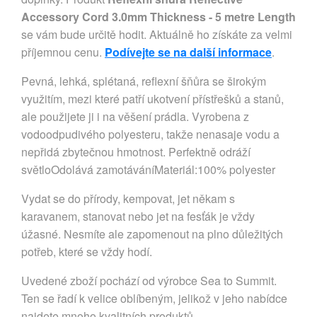
Accessory Cord 3.0mm Thickness - 5 metre Length
se vám bude určitě hodit. Aktuálně ho získáte za velmi
příjemnou cenu.
Podívejte se na další informace
.
Pevná, lehká, splétaná, reflexní šňůra se širokým
využitím, mezi které patří ukotvení přístřešků a stanů,
ale použijete ji i na věšení prádla. Vyrobena z
vodoodpudivého polyesteru, takže nenasaje vodu a
nepřidá zbytečnou hmotnost. Perfektně odráží
světloOdolává zamotáváníMateriál:100% polyester
Vydat se do přírody, kempovat, jet někam s
karavanem, stanovat nebo jet na fesťák je vždy
úžasné. Nesmíte ale zapomenout na plno důležitých
potřeb, které se vždy hodí.
Uvedené zboží pochází od výrobce Sea to Summit.
Ten se řadí k velice oblíbeným, jelikož v jeho nabídce
najdete mnoho kvalitních produktů.