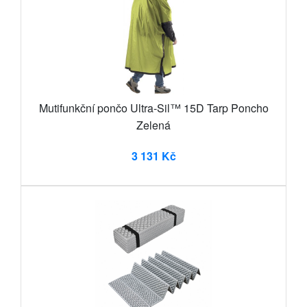
Mutifunkční pončo Ultra-Sil™ 15D Tarp Poncho
Zelená
3 131 Kč