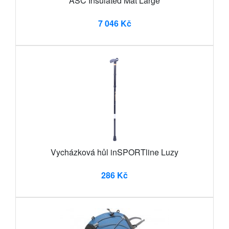
ASC Insulated Mat Large
7 046 Kč
Vycházková hůl inSPORTline Luzy
286 Kč