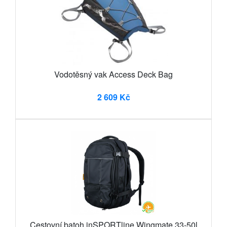
Vodotěsný vak Access Deck Bag
2 609 Kč
Cestovní batoh inSPORTline Wingmate 33-50l