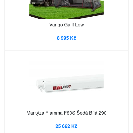
Vango Galli Low
8 995 Kč
Markýza Fiamma F80S Šedá Bílá 290
25 662 Kč