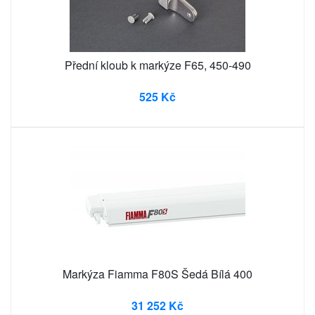
Přední kloub k markýze F65, 450-490
525 Kč
Markýza Fiamma F80S Šedá Bílá 400
31 252 Kč