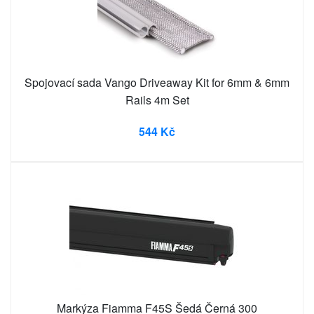
Spojovací sada Vango Driveaway Kit for 6mm & 6mm
Rails 4m Set
544 Kč
Markýza Fiamma F45S Šedá Černá 300