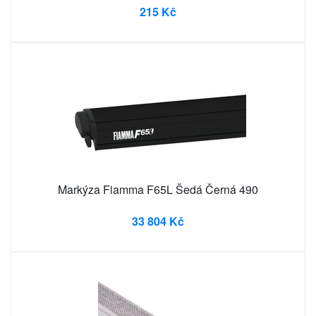
215 Kč
Markýza Fiamma F65L Šedá Černá 490
33 804 Kč