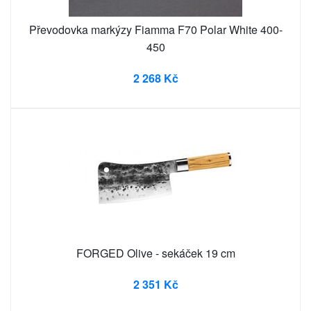
Převodovka markýzy Fiamma F70 Polar White 400-
450
2 268 Kč
FORGED Olive - sekáček 19 cm
2 351 Kč