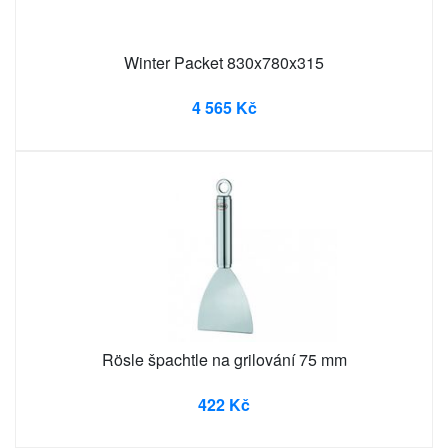
Winter Packet 830x780x315
4 565 Kč
Rösle špachtle na grilování 75 mm
422 Kč