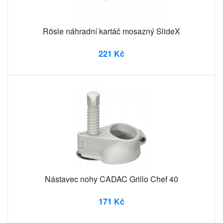
Rösle náhradní kartáč mosazný SlideX
221 Kč
Nástavec nohy CADAC Grillo Chef 40
171 Kč