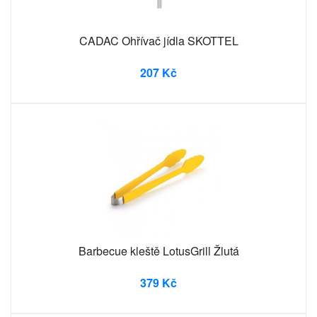
CADAC Ohřívač jídla SKOTTEL
207 Kč
Barbecue kleště LotusGrill Žlutá
379 Kč