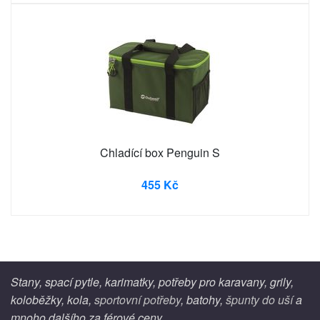
Chladící box Penguin S
455 Kč
Stany, spací pytle, karimatky, potřeby pro karavany, grily,
koloběžky, kola,
sportovní potřeby
, batohy,
špunty do uší
a
mnoho dalšího za férové ceny