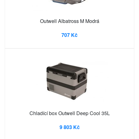
Outwell Albatross M Modrá
707 Kč
Chladící box Outwell Deep Cool 35L
9 803 Kč