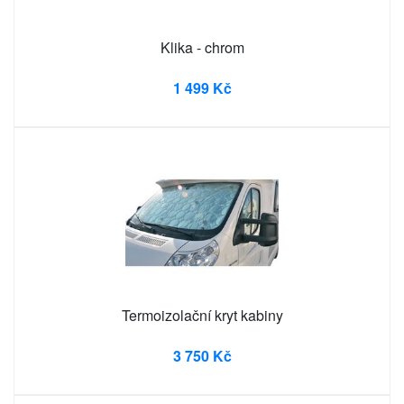
Klika - chrom
1 499 Kč
Termoizolační kryt kabiny
3 750 Kč