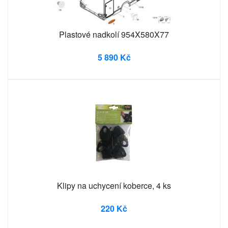
Plastové nadkolí 954X580X77
5 890 Kč
Klipy na uchycení koberce, 4 ks
220 Kč