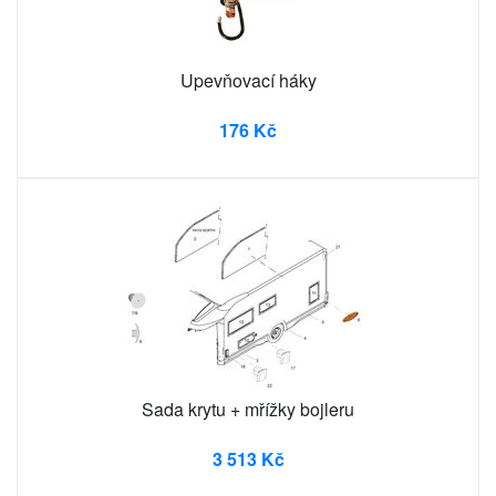
Upevňovací háky
176 Kč
Sada krytu + mřížky bojleru
3 513 Kč