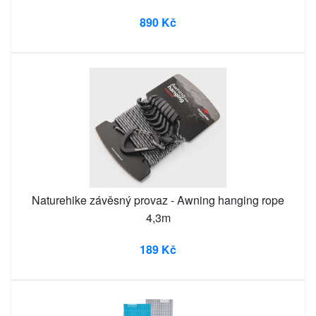
890 Kč
Naturehike závěsný provaz - Awning hanging rope
4,3m
189 Kč