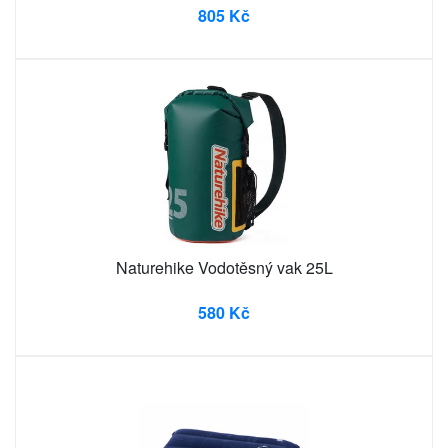
805 Kč
Naturehike Vodotěsný vak 25L
580 Kč