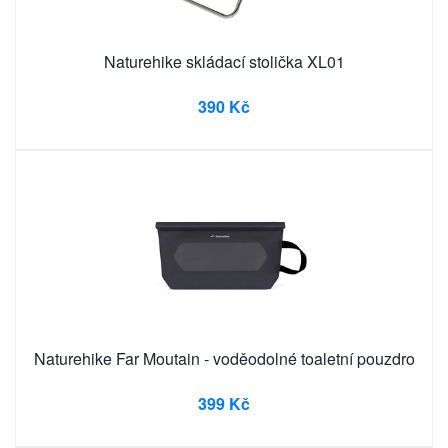
Naturehike skládací stolička XL01
390 Kč
Naturehike Far Moutain - voděodolné toaletní pouzdro
399 Kč