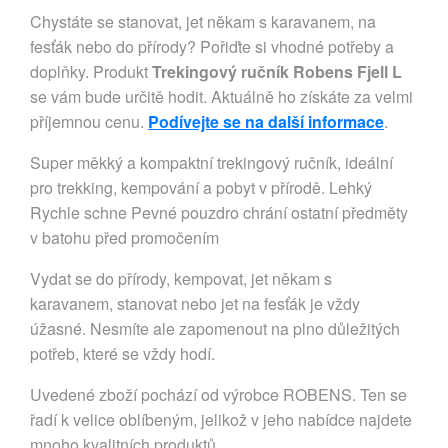
Chystáte se stanovat, jet někam s karavanem, na
fesťák nebo do přírody? Pořiďte si vhodné potřeby a
doplňky. Produkt
Trekingový ručník Robens Fjell L
se vám bude určitě hodit. Aktuálně ho získáte za velmi
příjemnou cenu.
Podívejte se na další informace
.
Super měkký a kompaktní trekingový ručník, ideální
pro trekking, kempování a pobyt v přírodě. Lehký
Rychle schne Pevné pouzdro chrání ostatní předměty
v batohu před promočením
Vydat se do přírody, kempovat, jet někam s
karavanem, stanovat nebo jet na fesťák je vždy
úžasné. Nesmíte ale zapomenout na plno důležitých
potřeb, které se vždy hodí.
Uvedené zboží pochází od výrobce ROBENS. Ten se
řadí k velice oblíbeným, jelikož v jeho nabídce najdete
mnoho kvalitních produktů.