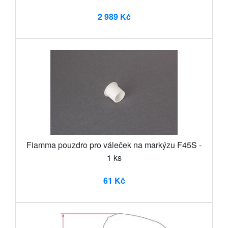
2 989 Kč
Fiamma pouzdro pro váleček na markýzu F45S -
1 ks
61 Kč