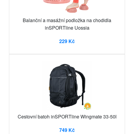
Balanční a masážní podložka na chodidla
inSPORTline Uossia
229 Kč
Cestovní batoh inSPORTline Wingmate 33-50l
749 Kč