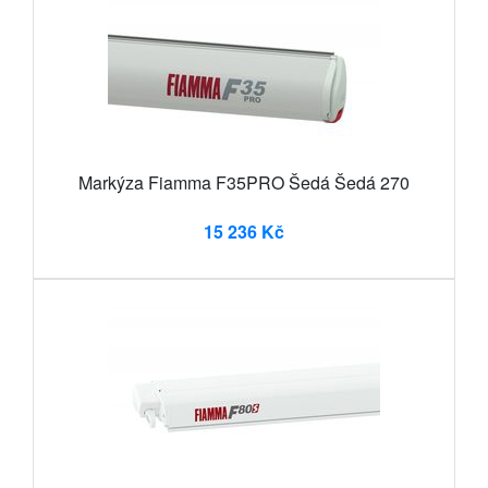
Markýza Fiamma F35PRO Šedá Šedá 270
15 236 Kč