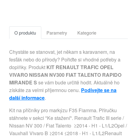
O produktu
Parametry
Kategorie
Chystáte se stanovat, jet někam s karavanem, na
fesťák nebo do přírody? Pořiďte si vhodné potřeby a
doplňky. Produkt
KIT RENAULT TRAFIC OPEL
VIVARO NISSAN NV300 FIAT TALENTO RAPIDO
MIRANDE S
se vám bude určitě hodit. Aktuálně ho
získáte za velmi příjemnou cenu.
Podívejte se na
další informace
.
Kit na příčníky pro markýzu F35 Fiamma. Příručku
stáhnete v sekci "Ke stažení". Renault Trafic III serie /
Nissan NV 300 / Fiat Talento ≥2014 - H1 - L1/L2Opel /
Vauxhall Vivaro B ≥2014 ≤2018 - H1 - L1/L2Renault