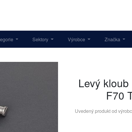
tegorie
Sektory
Výrobce
Značka
Levý kloub
F70 T
Uvedený produkt od výrob