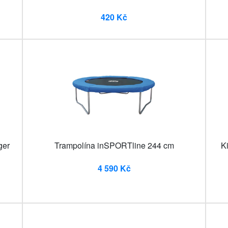
420 Kč
ger
Trampolína inSPORTline 244 cm
K
4 590 Kč