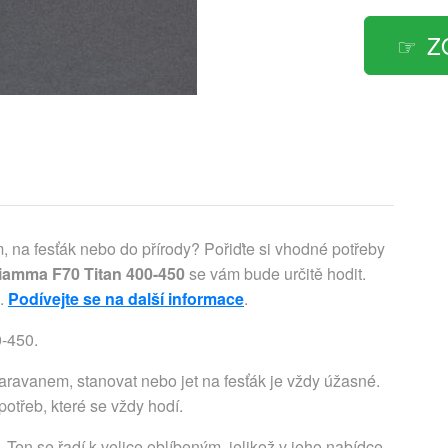
Z
, na fesťák nebo do přírody? Pořiďte si vhodné potřeby
iamma F70 Titan 400-450
se vám bude určitě hodit.
u.
Podívejte se na další informace
.
-450.
aravanem, stanovat nebo jet na fesťák je vždy úžasné.
otřeb, které se vždy hodí.
en se řadí k velice oblíbeným, jelikož v jeho nabídce