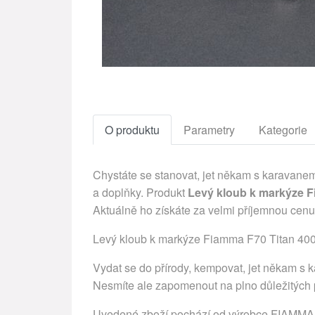
O produktu
Parametry
Kategorie
Chystáte se stanovat, jet někam s karavanem
a doplňky. Produkt
Levý kloub k markýze F
Aktuálně ho získáte za velmi příjemnou cen
Levý kloub k markýze Fiamma F70 Titan 400
Vydat se do přírody, kempovat, jet někam s k
Nesmíte ale zapomenout na plno důležitých p
Uvedené zboží pochází od výrobce FIAMMA. T