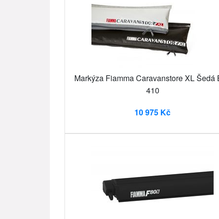
Markýza Fiamma Caravanstore XL Šedá B
410
10 975 Kč