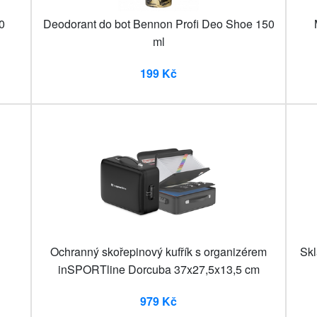
0
Deodorant do bot Bennon Profi Deo Shoe 150
ml
199 Kč
Ochranný skořepinový kufřík s organizérem
Skl
inSPORTline Dorcuba 37x27,5x13,5 cm
979 Kč