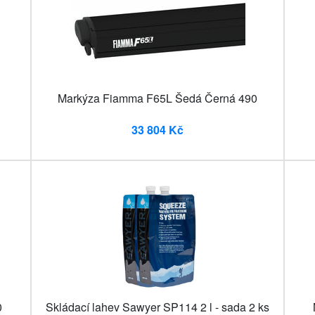
Markýza Fiamma F65L Šedá Černá 490
33 804 Kč
0
Skládací lahev Sawyer SP114 2 l - sada 2 ks