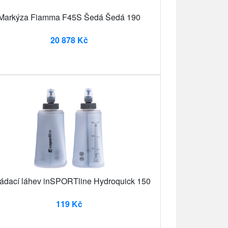
Markýza Fiamma F45S Šedá Šedá 190
20 878 Kč
ádací láhev inSPORTline Hydroquick 150
119 Kč