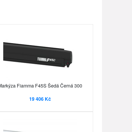
Markýza Fiamma F45S Šedá Černá 300
19 406 Kč