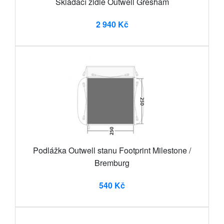
Skládací židle Outwell Gresham
2 940 Kč
Podlážka Outwell stanu Footprint Milestone /
Bremburg
540 Kč