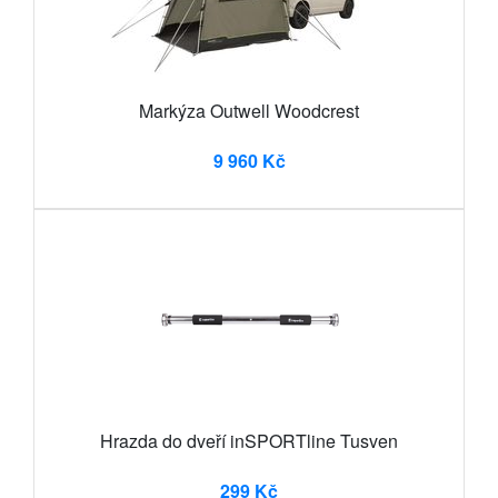
Markýza Outwell Woodcrest
9 960 Kč
Hrazda do dveří inSPORTline Tusven
299 Kč