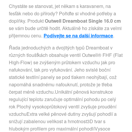
Chystáte se stanovat, jet někam s karavanem, na
fesťák nebo do přírody? Pořiďte si vhodné potřeby a
doplňky. Produkt
Outwell Dreamboat Single 16.0 cm
se vám bude určitě hodit. Aktuálně ho získáte za velmi
příjemnou cenu.
Podívejte se na další informace
.
Řada jednoduchých a dvojitých typů Dreamboat v
různých tloušťkách obsahuje ventil Outwell® FHF (Flat
High-Flow) se zvýšeným průtokem vzduchu jak pro
nafukování, tak pro vyfukování. Jeho svislé boční
statické textilní panely se pod tlakem neohýbají, což
napomáhá snadnému nafouknutí, protože je třeba
čerpat méně vzduchu.Unikátní pěnová konstrukce
regulující teplotu zaručuje optimální pohodu po celý
rok Plochý vysokoprůtokový ventil zvyšuje proudění
vzduchuExtra velké pěnové dutiny zvyšují pohodlí a
snižují zabalenou velikost a hmotnost3D tvar s
hlubokým profilem pro maximální pohodlíVysoce