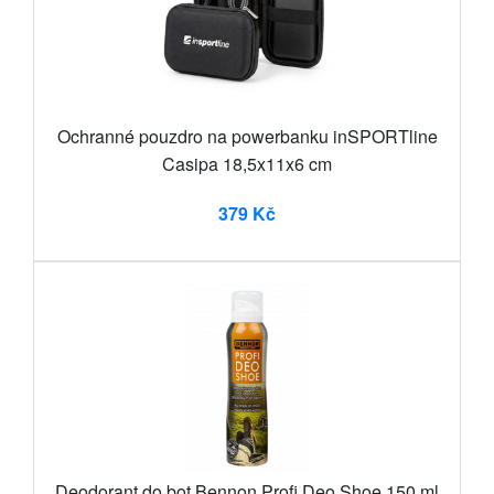
Ochranné pouzdro na powerbanku inSPORTline
Casipa 18,5x11x6 cm
379 Kč
Deodorant do bot Bennon Profi Deo Shoe 150 ml