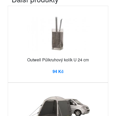
Outwell Půlkruhový kolík U 24 cm
94 Kč