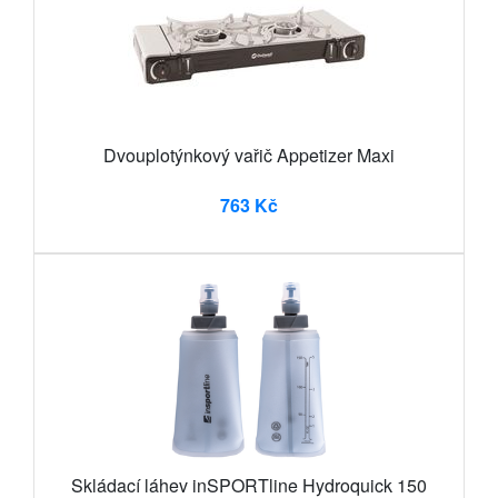
Dvouplotýnkový vařič Appetizer Maxi
763 Kč
Skládací láhev inSPORTline Hydroquick 150