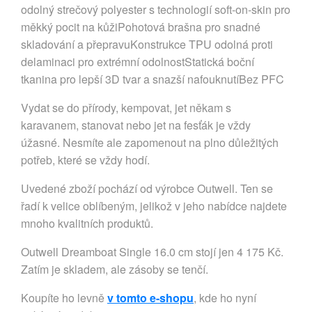
odolný strečový polyester s technologií soft-on-skin pro
měkký pocit na kůžiPohotová brašna pro snadné
skladování a přepravuKonstrukce TPU odolná proti
delaminaci pro extrémní odolnostStatická boční
tkanina pro lepší 3D tvar a snazší nafouknutíBez PFC
Vydat se do přírody, kempovat, jet někam s
karavanem, stanovat nebo jet na fesťák je vždy
úžasné. Nesmíte ale zapomenout na plno důležitých
potřeb, které se vždy hodí.
Uvedené zboží pochází od výrobce Outwell. Ten se
řadí k velice oblíbeným, jelikož v jeho nabídce najdete
mnoho kvalitních produktů.
Outwell Dreamboat Single 16.0 cm stojí jen 4 175 Kč.
Zatím je skladem, ale zásoby se tenčí.
Koupíte ho levně
v tomto e-shopu
, kde ho nyní