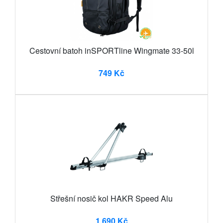
Cestovní batoh inSPORTline Wingmate 33-50l
749 Kč
Střešní nosič kol HAKR Speed Alu
1 690 Kč