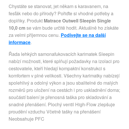
Chystáte se stanovat, jet někam s karavanem, na
fesťák nebo do přírody? Pořiďte si vhodné potřeby a
doplňky. Produkt
Matrace Outwell Sleepin Single
10,0 cm
se vám bude určitě hodit. Aktuálně ho získáte
za velmi příjemnou cenu.
Podívejte se na další
informace
.
Řada lehkých samonafukovacích karimatek Sleepin
nabízí možnosti, které splňují požadavky na izolaci pro
cestovatele, kteří hledají kompaktní konstrukci s
komfortem v plné velikosti. Všechny karimatky nabízejí
spolehlivý a odolný výkon a jsou sbalitelné do malých
rozměrů pro uložení na cestách i pro uskladnění doma;
součástí balení je přenosná taška pro skladování a
snadné přenášení. Plochý ventil High-Flow zlepšuje
proudění vzduchu Včetně tašky na přenášení
Neobsahuje PFC