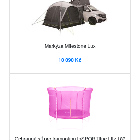
Markýza Milestone Lux
10 090 Kč
Ochranná síť pro trampolínu inSPORTline Lily 183