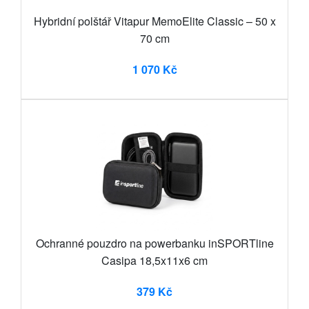
Hybridní polštář Vitapur MemoElite Classic – 50 x
70 cm
1 070 Kč
Ochranné pouzdro na powerbanku inSPORTline
Casipa 18,5x11x6 cm
379 Kč