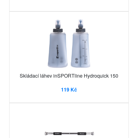
Skládací láhev inSPORTline Hydroquick 150
119 Kč