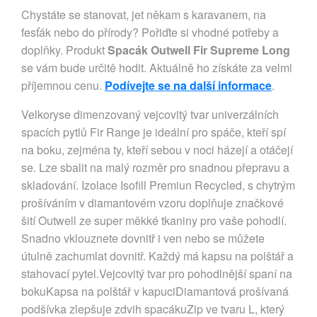
Chystáte se stanovat, jet někam s karavanem, na
fesťák nebo do přírody? Pořiďte si vhodné potřeby a
doplňky. Produkt
Spacák Outwell Fir Supreme Long
se vám bude určitě hodit. Aktuálně ho získáte za velmi
příjemnou cenu.
Podívejte se na další informace
.
Velkoryse dimenzovaný vejcovitý tvar univerzálních
spacích pytlů Fir Range je ideální pro spáče, kteří spí
na boku, zejména ty, kteří sebou v noci házejí a otáčejí
se. Lze sbalit na malý rozměr pro snadnou přepravu a
skladování. Izolace Isofill Premiun Recycled, s chytrým
prošíváním v diamantovém vzoru doplňuje značkové
šití Outwell ze super měkké tkaniny pro vaše pohodlí.
Snadno vklouznete dovnitř i ven nebo se můžete
útulně zachumlat dovnitř. Každý má kapsu na polštář a
stahovací pytel.Vejcovitý tvar pro pohodlnější spaní na
bokuKapsa na polštář v kapuciDiamantová prošívaná
podšívka zlepšuje zdvih spacákuZip ve tvaru L, který