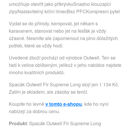
umožňuje otevřít jako příkrývkuSnadno klouzající
zipyNastavitelný krční límecBez PFCKompresní pytel
Vydat se do přírody, kempovat, jet někam s
karavanem, stanovat nebo jet na fesťák je vždy
úžasné. Nesmíte ale zapomenout na plno důležitých
potřeb, které se vždy hodí.
Uvedené zboží pochází od výrobce Outwell. Ten se
řadí k velice oblíbeným, jelikož v jeho nabídce najdete
mnoho kvalitních produktů.
Spacák Outwell Fir Supreme Long stojí jen 1 134 Kč.
Zatím je skladem, ale zásoby se tenčí.
Koupíte ho levně
v tomto e-shopu
, kde ho nyní
nabízejí za dobrou cenu.
Produkt
: Spacák Outwell Fir Supreme Long