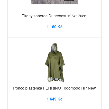
Tkaný koberec Dunecrest 195x170cm
1 160 Kč
Pončo pláštěnka FERRINO Todomodo RP New
1 649 Kč