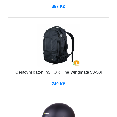
387 Kč
Cestovní batoh inSPORTline Wingmate 33-50l
749 Kč