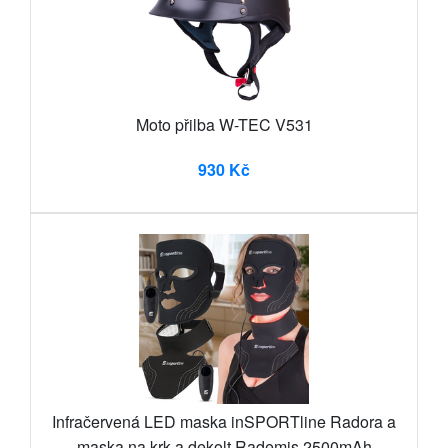
Moto přilba W-TEC V531
930 Kč
Infračervená LED maska inSPORTline Radora a
maska na krk a dekolt Rademis 2500mAh