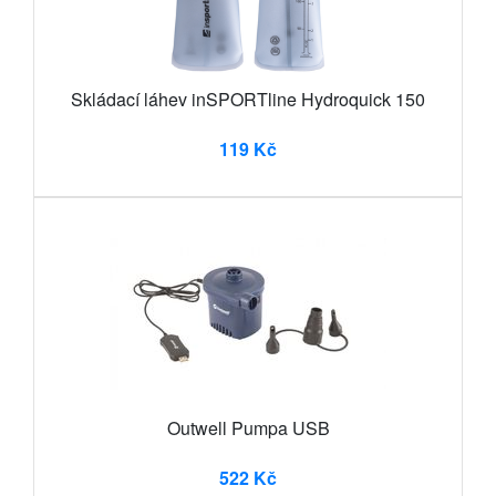
Skládací láhev inSPORTline Hydroquick 150
119 Kč
Outwell Pumpa USB
522 Kč