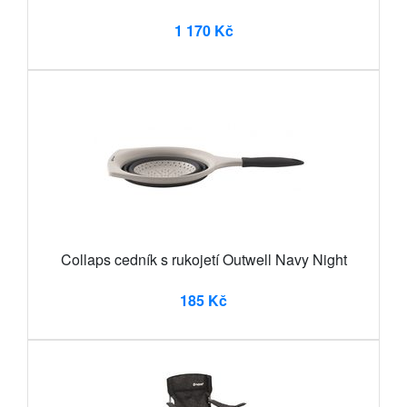
1 170 Kč
Collaps cedník s rukojetí Outwell Navy Night
185 Kč