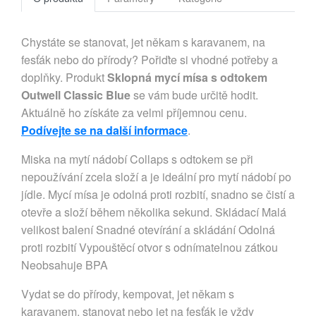
Chystáte se stanovat, jet někam s karavanem, na
fesťák nebo do přírody? Pořiďte si vhodné potřeby a
doplňky. Produkt
Sklopná mycí mísa s odtokem
Outwell Classic Blue
se vám bude určitě hodit.
Aktuálně ho získáte za velmi příjemnou cenu.
Podívejte se na další informace
.
Miska na mytí nádobí Collaps s odtokem se při
nepoužívání zcela složí a je ideální pro mytí nádobí po
jídle. Mycí mísa je odolná proti rozbití, snadno se čistí a
otevře a složí během několika sekund. Skládací Malá
velikost balení Snadné otevírání a skládání Odolná
proti rozbití Vypouštěcí otvor s odnímatelnou zátkou
Neobsahuje BPA
Vydat se do přírody, kempovat, jet někam s
karavanem, stanovat nebo jet na fesťák je vždy