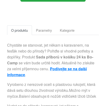
O produktu
Parametry
Kategorie
Chystáte se stanovat, jet někam s karavanem, na
fesťák nebo do přírody? Pořiďte si vhodné potřeby a
doplňky. Produkt
Sada příborů v košíku 24 ks Bo-
Camp
se vám bude určitě hodit. Aktuálně ho získáte
za velmi příjemnou cenu.
Podívejte se na další
informace
.
Vyrobeno z nerezové oceli s plastovou rukojetí, která
dává setu dlouhou životnost výrobku.Možno mýt v
myčce.Balení obsahuje:6 nožů6 vidliček6 lžic6 lžiček
Vydat se do přírody, kempovat, jet někam s