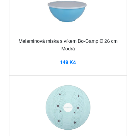
Melaminová miska s víkem Bo-Camp Ø 26 cm
Modrá
149 Kč