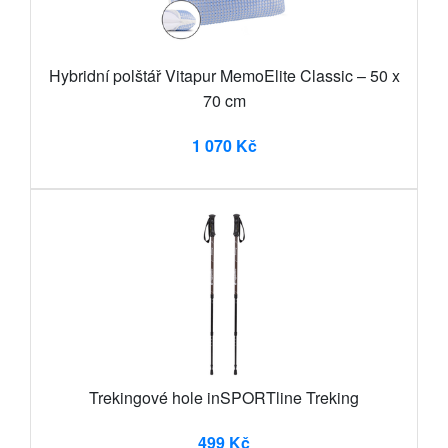
Hybridní polštář Vitapur MemoElite Classic – 50 x
70 cm
1 070 Kč
Trekingové hole inSPORTline Treking
499 Kč