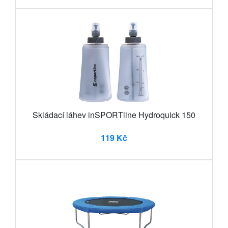
Skládací láhev inSPORTline Hydroquick 150
119 Kč