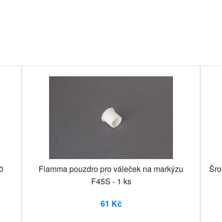
0
Fiamma pouzdro pro váleček na markýzu
Šro
F45S - 1 ks
61 Kč