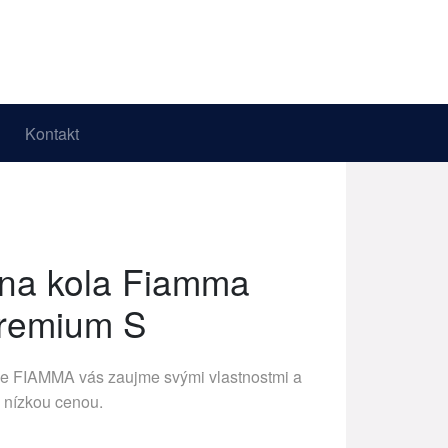
Kontakt
 na kola Fiamma
remium S
ce
FIAMMA
vás zaujme svými vlastnostmi a
nízkou cenou.