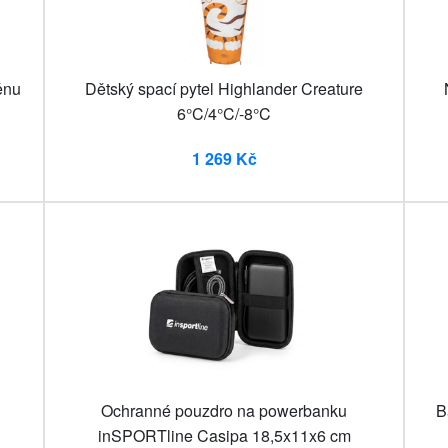
ěnu
Dětský spací pytel Highlander Creature
6°C/4°C/-8°C
1 269 Kč
Ochranné pouzdro na powerbanku
B
inSPORTline Casipa 18,5x11x6 cm