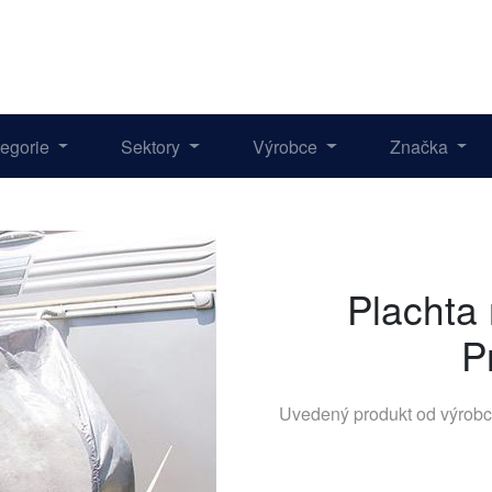
tegorie
Sektory
Výrobce
Značka
Plachta
P
Uvedený produkt od výrob