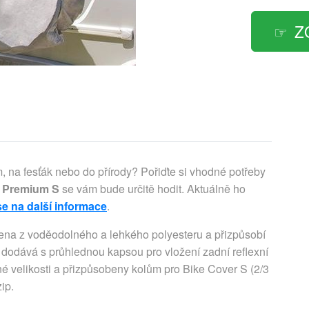
Z
, na fesťák nebo do přírody? Pořiďte si vhodné potřeby
a Premium S
se vám bude určitě hodit. Aktuálně ho
se na další informace
.
robena z voděodolného a lehkého polyesteru a přizpůsobí
a dodává s průhlednou kapsou pro vložení zadní reflexní
né velikosti a přizpůsobeny kolům pro Bike Cover S (2/3
ip.