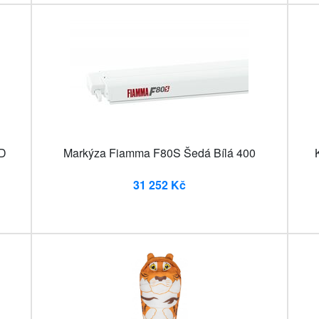
ED
Markýza Fiamma F80S Šedá Bílá 400
31 252 Kč