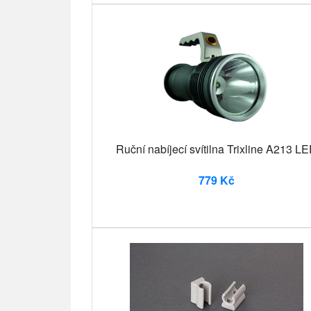
Ruční nabíjecí svítilna Trixline A213 L
779 Kč