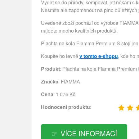
Vydat se do přírody, kempovat, jet někam s k
Nesmíte ale zapomenout na plno důležitých p
Uvedené zboží pochází od výrobce FIAMMA. T
najdete mnoho kvalitních produktů.
Plachta na kola Fiamma Premium S stojí jen 
Koupíte ho levně
v tomto e-shopu
, kde ho 
Produkt
: Plachta na kola Fiamma Premium
Značka
:
FIAMMA
Cena
: 1 075 Kč
Hodnocení produktu
:
VÍCE INFORMACÍ