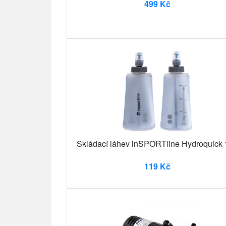
499 Kč
Skládací láhev inSPORTline Hydroquick
119 Kč