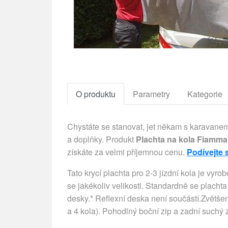
O produktu
Parametry
Kategorie
Chystáte se stanovat, jet někam s karavanem
a doplňky. Produkt
Plachta na kola Fiamm
získáte za velmi příjemnou cenu.
Podívejte 
Tato krycí plachta pro 2-3 jízdní kola je vy
se jakékoliv velikosti. Standardně se placht
desky.* Reflexní deska není součástí.Zvětše
a 4 kola). Pohodlný boční zip a zadní suchý z