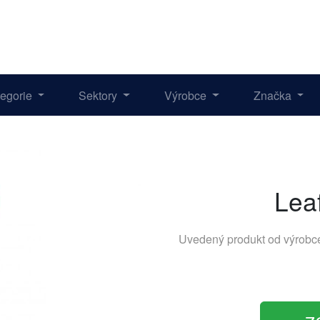
tegorie
Sektory
Výrobce
Značka
Lea
Uvedený produkt od výrob