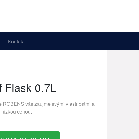
Kontakt
f Flask 0.7L
ce
ROBENS
vás zaujme svými vlastnostmi a
nízkou cenou.