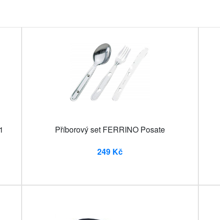
1
Příborový set FERRINO Posate
249 Kč