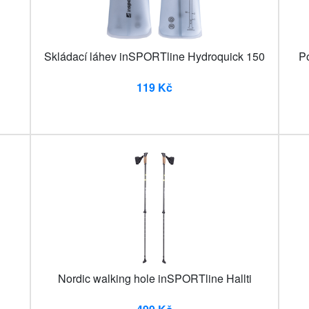
Skládací láhev inSPORTline Hydroquick 150
P
119 Kč
Nordic walking hole inSPORTline Hallti