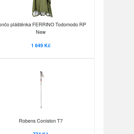
ončo pláštěnka FERRINO Todomodo RP
New
1 649 Kč
Robens Coniston T7