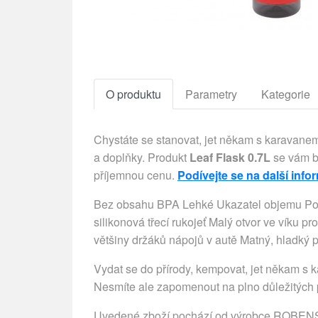
O produktu
Parametry
Kategorie
Chystáte se stanovat, jet někam s karavanem
a doplňky. Produkt
Leaf Flask 0.7L
se vám bu
příjemnou cenu.
Podívejte se na další info
Bez obsahu BPA Lehké Ukazatel objemu Pou
silikonová třecí rukojeť Malý otvor ve víku p
většiny držáků nápojů v autě Matný, hladký p
Vydat se do přírody, kempovat, jet někam s k
Nesmíte ale zapomenout na plno důležitých p
Uvedené zboží pochází od výrobce ROBENS. T