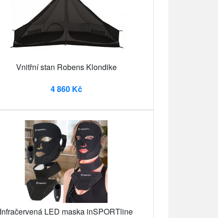
Vnitřní stan Robens Klondike
4 860 Kč
Infračervená LED maska inSPORTline