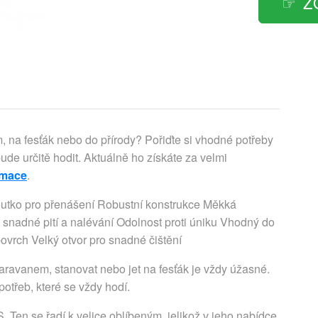
Z
, na fesťák nebo do přírody? Pořiďte si vhodné potřeby
de určitě hodit. Aktuálně ho získáte za velmi
rmace
.
tko pro přenášení Robustní konstrukce Měkká
ro snadné pití a nalévání Odolnost proti úniku Vhodný do
ovrch Velký otvor pro snadné čištění
aravanem, stanovat nebo jet na fesťák je vždy úžasné.
otřeb, které se vždy hodí.
en se řadí k velice oblíbeným, jelikož v jeho nabídce