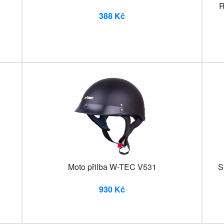
R
388 Kč
Moto přilba W-TEC V531
S
930 Kč