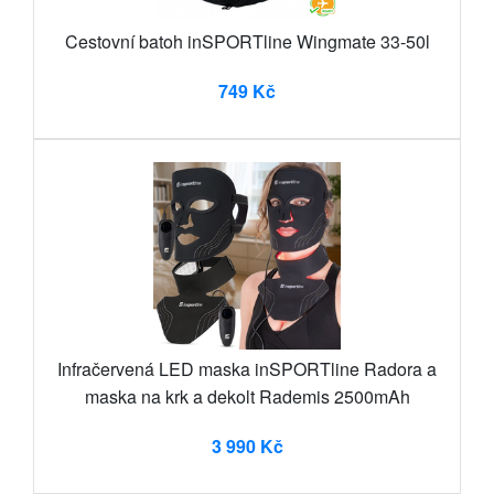
Cestovní batoh inSPORTline Wingmate 33-50l
749 Kč
Infračervená LED maska inSPORTline Radora a
maska na krk a dekolt Rademis 2500mAh
3 990 Kč