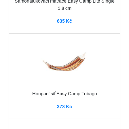
Samonafukovací matrace Easy Camp Lite Single
3,8 cm
635 Kč
Houpací síť Easy Camp Tobago
373 Kč