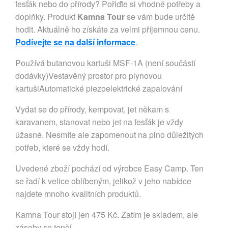
fesťák nebo do přírody? Pořiďte si vhodné potřeby a
doplňky. Produkt
Kamna Tour
se vám bude určitě
hodit. Aktuálně ho získáte za velmi příjemnou cenu.
Podívejte se na další informace
.
Používá butanovou kartuši MSF-1A (není součástí
dodávky)Vestavěný prostor pro plynovou
kartušiAutomatické piezoelektrické zapalování
Vydat se do přírody, kempovat, jet někam s
karavanem, stanovat nebo jet na fesťák je vždy
úžasné. Nesmíte ale zapomenout na plno důležitých
potřeb, které se vždy hodí.
Uvedené zboží pochází od výrobce Easy Camp. Ten
se řadí k velice oblíbeným, jelikož v jeho nabídce
najdete mnoho kvalitních produktů.
Kamna Tour stojí jen 475 Kč. Zatím je skladem, ale
zásoby se tenčí.