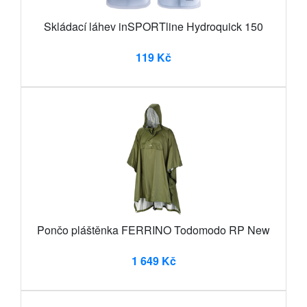
Skládací láhev inSPORTline Hydroquick 150
119 Kč
Pončo pláštěnka FERRINO Todomodo RP New
1 649 Kč