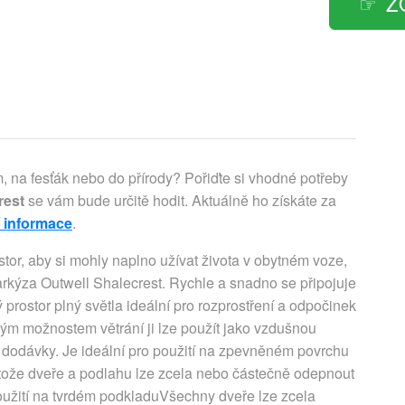
Z
, na fesťák nebo do přírody? Pořiďte si vhodné potřeby
rest
se vám bude určitě hodit. Aktuálně ho získáte za
í informace
.
ostor, aby si mohly naplno užívat života v obytném voze,
í markýza Outwell Shalecrest. Rychle a snadno se připojuje
 prostor plný světla ideální pro rozprostření a odpočinek
ým možnostem větrání ji lze použít jako vzdušnou
u dodávky. Je ideální pro použití na zpevněném povrchu
protože dveře a podlahu lze zcela nebo částečně odepnout
použití na tvrdém podkladuVšechny dveře lze zcela