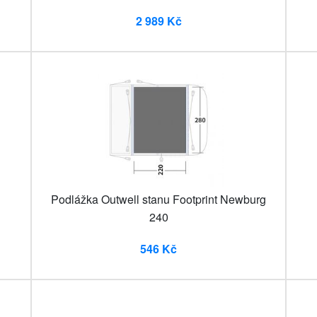
2 989 Kč
Podlážka Outwell stanu Footprint Newburg
240
546 Kč