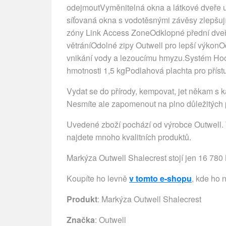
odejmoutVyměnitelná okna a látkové dveře u
síťovaná okna s vodotěsnými závěsy zlepšují
zóny Link Access ZoneOdklopné přední dveře
větráníOdolné zipy Outwell pro lepší výkon
vnikání vody a lezoucímu hmyzu.Systém Hoo
hmotnosti 1,5 kgPodlahová plachta pro příst
Vydat se do přírody, kempovat, jet někam s k
Nesmíte ale zapomenout na plno důležitých p
Uvedené zboží pochází od výrobce Outwell. T
najdete mnoho kvalitních produktů.
Markýza Outwell Shalecrest stojí jen 16 780 
Koupíte ho levně
v tomto e-shopu
, kde ho 
Produkt
: Markýza Outwell Shalecrest
Značka
:
Outwell