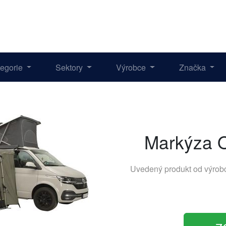
tegorie
Sektory
Výrobce
Značka
Markýza O
Uvedený produkt od výro