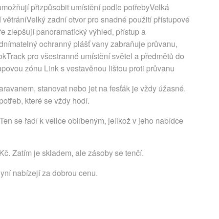
možňují přizpůsobit umístění podle potřebyVelká
 větráníVelký zadní otvor pro snadné použití přístupové
 zlepšují panoramatický výhled, přístup a
Odnímatelný ochranný plášť vany zabraňuje průvanu,
kTrack pro všestranné umístění světel a předmětů do
upovou zónu Link s vestavěnou lištou proti průvanu
aravanem, stanovat nebo jet na fesťák je vždy úžasné.
otřeb, které se vždy hodí.
en se řadí k velice oblíbeným, jelikož v jeho nabídce
Kč. Zatím je skladem, ale zásoby se tenčí.
nyní nabízejí za dobrou cenu.