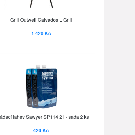
Grill Outwell Calvados L Grill
1 420 Kč
ádací lahev Sawyer SP114 2 l - sada 2 ks
420 Kč