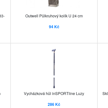
33-
Outwell Půlkruhový kolík U 24 cm
94 Kč
m
Vycházková hůl inSPORTline Luzy
Skl
286 Kč