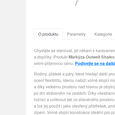
O produktu
Parametry
Kategorie
Chystáte se stanovat, jet někam s karavanem
a doplňky. Produkt
Markýza Outwell Shalec
velmi příjemnou cenu.
Podívejte se na dalš
Rodiny, přátelé a páry, které hledají další pr
ocení flexibilitu, kterou nabízí volně stojíc
a díky velkému prostoru nad hlavou je obytný
po dni stráveném na cestách. Díky všestrann
ložnici a uniknout tak ze stísněného prostor
a lze jej použít i jako otevřený přístřešek, 
zipem. Volně stojící konstrukce ideální pro 