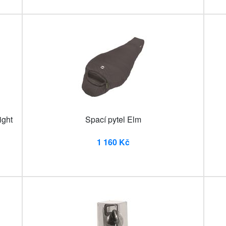
ight
Spací pytel Elm
1 160 Kč