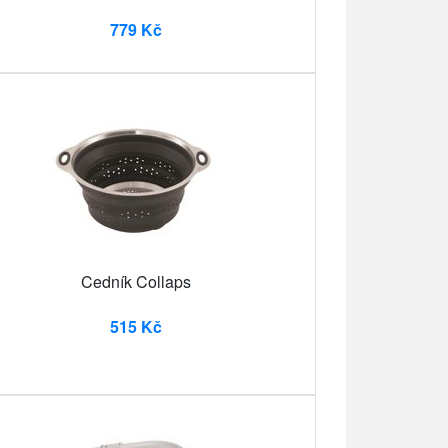
779 Kč
Cedník Collaps
515 Kč