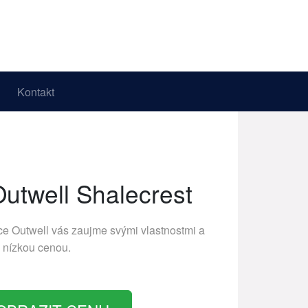
Kontakt
utwell Shalecrest
bce
Outwell
vás zaujme svými vlastnostmi a
nízkou cenou.