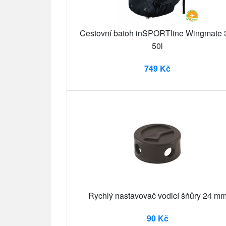
Cestovní batoh inSPORTline Wingmate 
50l
749 Kč
Rychlý nastavovač vodicí šňůry 24 m
90 Kč