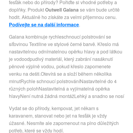
fesťák nebo do přírody? Pořiďte si vhodné potřeby a
doplňky. Produkt
Outwell Galana
se vám bude určitě
hodit. Aktuálně ho získáte za velmi příjemnou cenu.
Podívejte se na další informace
.
Galana kombinuje rychleschnoucí polstrování se
síťovinou Textiline ve stylové černé barvě. Křeslo má
nastavitelnou odnímatelnou opěrku hlavy a pod látkou
je vodoodpudivý materiál, který zabrání nasáknutí
pěnové výplně vodou, pokud křeslo zapomenete
venku na dešti.Otevírá se a složí během několika
minutRychle schnoucí polstrováníNastavitelné do 4
různých polohNastavitelná a vyjímatelná opěrka
hlavyNení nutná žádná montážLehký a snadno se nosí
Vydat se do přírody, kempovat, jet někam s
karavanem, stanovat nebo jet na fesťák je vždy
úžasné. Nesmíte ale zapomenout na plno důležitých
potřeb, které se vždy hodí.