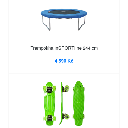
Trampolína inSPORTline 244 cm
4 590 Kč