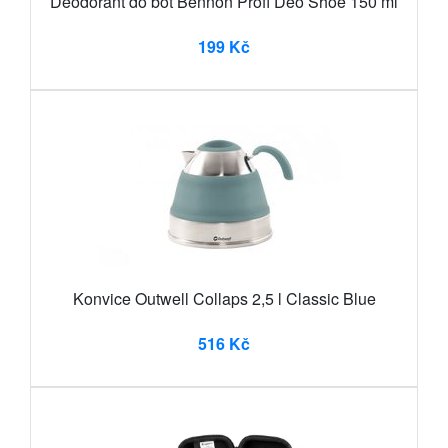
Deodorant do bot Bennon Profi Deo Shoe 150 ml
199 Kč
Konvice Outwell Collaps 2,5 l Classic Blue
516 Kč