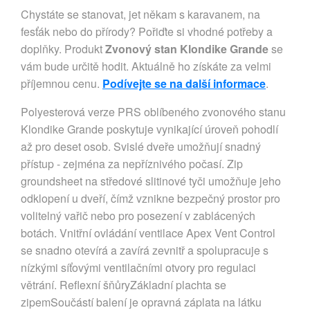
Chystáte se stanovat, jet někam s karavanem, na
fesťák nebo do přírody? Pořiďte si vhodné potřeby a
doplňky. Produkt
Zvonový stan Klondike Grande
se
vám bude určitě hodit. Aktuálně ho získáte za velmi
příjemnou cenu.
Podívejte se na další informace
.
Polyesterová verze PRS oblíbeného zvonového stanu
Klondike Grande poskytuje vynikající úroveň pohodlí
až pro deset osob. Svislé dveře umožňují snadný
přístup - zejména za nepříznivého počasí. Zip
groundsheet na středové slitinové tyči umožňuje jeho
odklopení u dveří, čímž vznikne bezpečný prostor pro
volitelný vařič nebo pro posezení v zablácených
botách. Vnitřní ovládání ventilace Apex Vent Control
se snadno otevírá a zavírá zevnitř a spolupracuje s
nízkými síťovými ventilačními otvory pro regulaci
větrání. Reflexní šňůryZákladní plachta se
zipemSoučástí balení je opravná záplata na látku