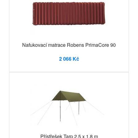
Nafukovací matrace Robens PrimaCore 90
2 066 Kč
Přístřešek Tarp 2,5 x 1,8 m