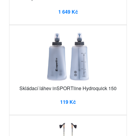
1 649 Kč
Skládací láhev inSPORTline Hydroquick 150
119 Kč