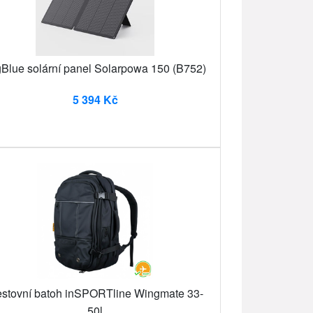
gBlue solární panel Solarpowa 150 (B752)
5 394 Kč
stovní batoh inSPORTline Wingmate 33-
50l