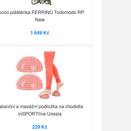
ončo pláštěnka FERRINO Todomodo RP
New
1 649 Kč
alanční a masážní podložka na chodidla
inSPORTline Uossia
229 Kč