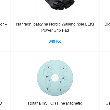
or +
Náhradní patky na Nordic Walking hole LEKI
Bi
Power Grip Pad
349 Kč
ED
Rotana inSPORTline Magnetic
Ce