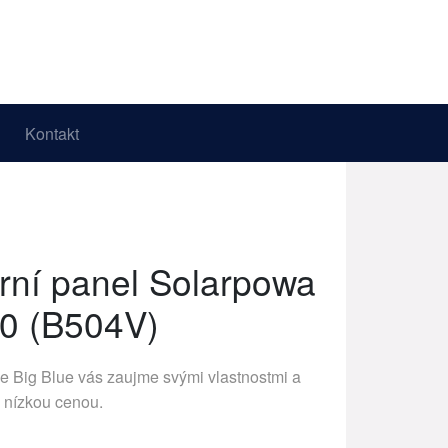
Kontakt
ární panel Solarpowa
0 (B504V)
ce
Big Blue
vás zaujme svými vlastnostmi a
nízkou cenou.