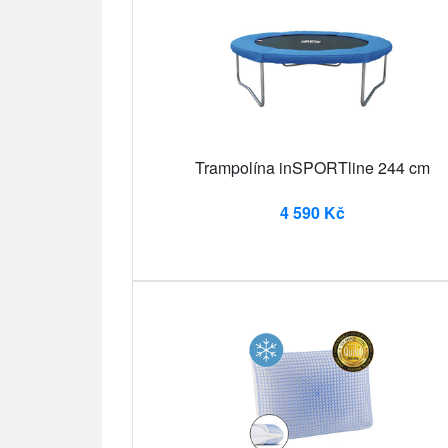
Trampolína inSPORTline 244 cm
4 590 Kč