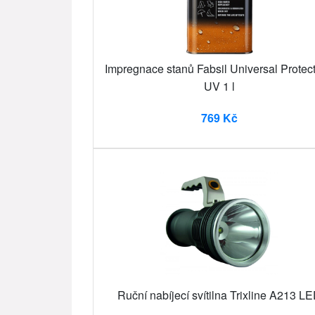
Impregnace stanů Fabsil Universal Protect
UV 1 l
769 Kč
Ruční nabíjecí svítilna Trixline A213 L