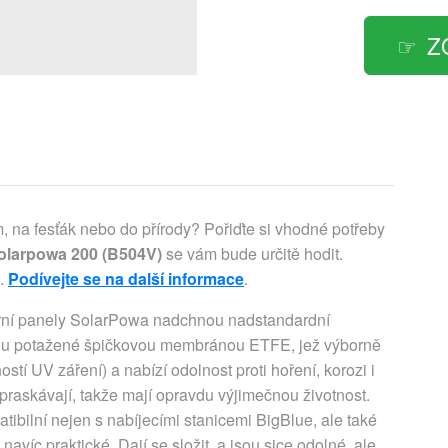
Z
, na fesťák nebo do přírody? Pořiďte si vhodné potřeby
Solarpowa 200 (B504V)
se vám bude určitě hodit.
u.
Podívejte se na další informace
.
ární panely SolarPowa nadchnou nadstandardní
Jsou potažené špičkovou membránou ETFE, jež výborně
stí UV záření) a nabízí odolnost proti hoření, korozi i
raskávají, takže mají opravdu výjimečnou životnost.
ibilní nejen s nabíjecími stanicemi BigBlue, ale také
víc praktické. Dají se složit, a jsou sice odolné, ale