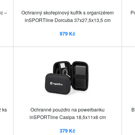
ic –
Ochranný skořepinový kufřík s organizérem
P
inSPORTline Dorcuba 37x27,5x13,5 cm
979 Kč
2 ks
Ochranné pouzdro na powerbanku
B
inSPORTline Casipa 18,5x11x6 cm
379 Kč