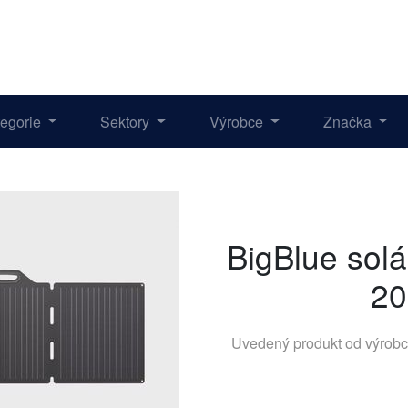
tegorie
Sektory
Výrobce
Značka
BigBlue sol
20
Uvedený produkt od výrob