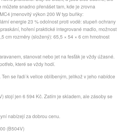
e můžete snadno přenášet tam, kde je zrovna
t: MC4 jmenovitý výkon 200 W typ buňky:
lární energie 23 % odolnost proti vodě: stupeň ochrany
opraskání, hoření praktické integrované madlo, možnost
2,5 cm rozměry (složený): 65,5 × 54 × 6 cm hmotnost
aravanem, stanovat nebo jet na fesťák je vždy úžasné.
otřeb, které se vždy hodí.
Ten se řadí k velice oblíbeným, jelikož v jeho nabídce
 stojí jen 6 594 Kč. Zatím je skladem, ale zásoby se
nyní nabízejí za dobrou cenu.
200 (B504V)