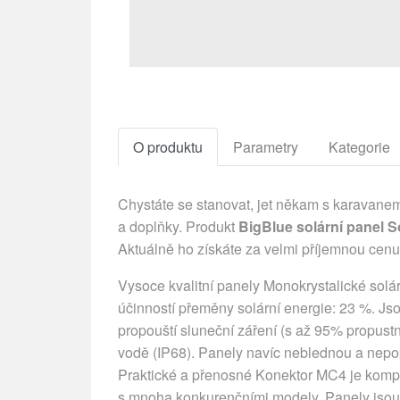
O produktu
Parametry
Kategorie
Chystáte se stanovat, jet někam s karavanem
a doplňky. Produkt
BigBlue solární panel 
Aktuálně ho získáte za velmi příjemnou cen
Vysoce kvalitní panely Monokrystalické sol
účinností přeměny solární energie: 23 %. 
propouští sluneční záření (s až 95% propustno
vodě (IP68). Panely navíc neblednou a nepop
Praktické a přenosné Konektor MC4 je kompat
s mnoha konkurenčními modely. Panely jsou na