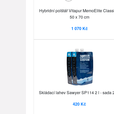
Hybridní polštář Vitapur MemoElite Class
50 x 70 cm
1 070 Kč
Skládací lahev Sawyer SP114 2 l - sada 
420 Kč