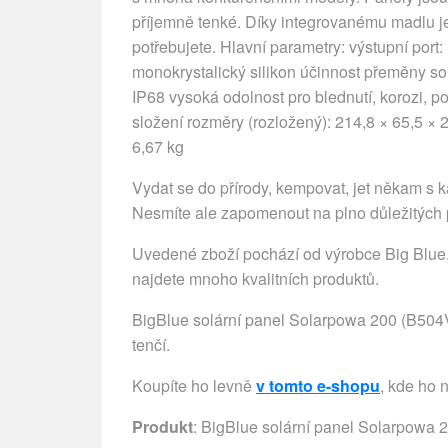
příjemně tenké. Díky integrovanému madlu j
potřebujete. Hlavní parametry: výstupní por
monokrystalický silikon účinnost přeměny so
IP68 vysoká odolnost pro blednutí, korozi, p
složení rozměry (rozložený): 214,8 × 65,5 × 
6,67 kg
Vydat se do přírody, kempovat, jet někam s k
Nesmíte ale zapomenout na plno důležitých p
Uvedené zboží pochází od výrobce Big Blue. 
najdete mnoho kvalitních produktů.
BigBlue solární panel Solarpowa 200 (B504V)
tenčí.
Koupíte ho levně
v tomto e-shopu
, kde ho 
Produkt
: BigBlue solární panel Solarpowa 