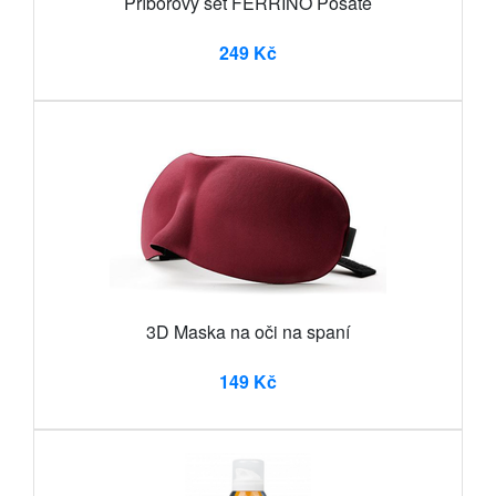
Příborový set FERRINO Posate
249 Kč
3D Maska na oči na spaní
149 Kč