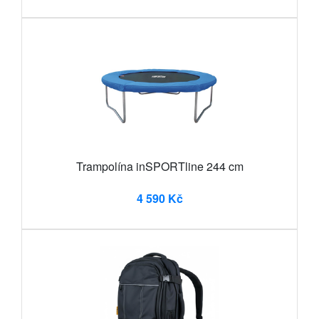
Trampolína inSPORTline 244 cm
4 590 Kč