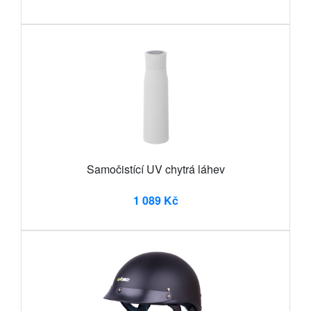
Samočistící UV chytrá láhev
1 089 Kč