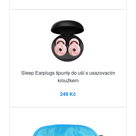
Sleep Earplugs špunty do uší s usazovacím
kroužkem
249 Kč