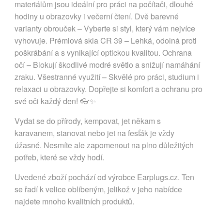
materiálům jsou ideální pro práci na počítači, dlouhé
hodiny u obrazovky i večerní čtení. Dvě barevné
varianty obrouček – Vyberte si styl, který vám nejvíce
vyhovuje. Prémiová skla CR 39 – Lehká, odolná proti
poškrábání a s vynikající optickou kvalitou. Ochrana
očí – Blokují škodlivé modré světlo a snižují namáhání
zraku. Všestranné využití – Skvělé pro práci, studium i
relaxaci u obrazovky. Dopřejte si komfort a ochranu pro
své oči každý den! 👓✨
Vydat se do přírody, kempovat, jet někam s
karavanem, stanovat nebo jet na fesťák je vždy
úžasné. Nesmíte ale zapomenout na plno důležitých
potřeb, které se vždy hodí.
Uvedené zboží pochází od výrobce Earplugs.cz. Ten
se řadí k velice oblíbeným, jelikož v jeho nabídce
najdete mnoho kvalitních produktů.