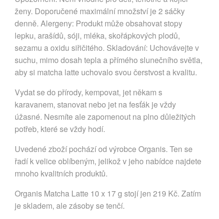
ženy. Doporučené maximální množství je 2 sáčky
denně. Alergeny: Produkt může obsahovat stopy
lepku, arašídů, sóji, mléka, skořápkových plodů,
sezamu a oxidu siřičitého. Skladování: Uchovávejte v
suchu, mimo dosah tepla a přímého slunečního světla,
aby si matcha latte uchovalo svou čerstvost a kvalitu.
Vydat se do přírody, kempovat, jet někam s
karavanem, stanovat nebo jet na fesťák je vždy
úžasné. Nesmíte ale zapomenout na plno důležitých
potřeb, které se vždy hodí.
Uvedené zboží pochází od výrobce Organis. Ten se
řadí k velice oblíbeným, jelikož v jeho nabídce najdete
mnoho kvalitních produktů.
Organis Matcha Latte 10 x 17 g stojí jen 219 Kč. Zatím
je skladem, ale zásoby se tenčí.