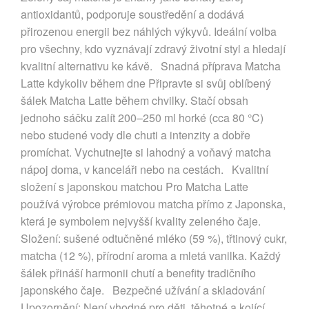
antioxidantů, podporuje soustředění a dodává
přirozenou energii bez náhlých výkyvů. Ideální volba
pro všechny, kdo vyznávají zdravý životní styl a hledají
kvalitní alternativu ke kávě. Snadná příprava Matcha
Latte kdykoliv během dne Připravte si svůj oblíbený
šálek Matcha Latte během chvilky. Stačí obsah
jednoho sáčku zalít 200–250 ml horké (cca 80 °C)
nebo studené vody dle chuti a intenzity a dobře
promíchat. Vychutnejte si lahodný a voňavý matcha
nápoj doma, v kanceláři nebo na cestách. Kvalitní
složení s japonskou matchou Pro Matcha Latte
používá výrobce prémiovou matcha přímo z Japonska,
která je symbolem nejvyšší kvality zeleného čaje.
Složení: sušené odtučněné mléko (59 %), třtinový cukr,
matcha (12 %), přírodní aroma a mletá vanilka. Každý
šálek přináší harmonii chutí a benefity tradičního
japonského čaje. Bezpečné užívání a skladování
Upozornění: Není vhodné pro děti, těhotné a kojící