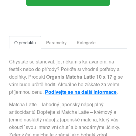
O produktu
Parametry
Kategorie
Chystáte se stanovat, jet někam s karavanem, na
fesťák nebo do přírody? Pořiďte si vhodné potřeby a
doplňky. Produkt
Organis Matcha Latte 10 x 17 g
se
vám bude určitě hodit. Aktuálně ho získáte za velmi
příjemnou cenu.
Podívejte se na další informace
.
Matcha Latte – lahodný japonský nápoj plný
antioxidantů Dopřejte si Matcha Latte – krémový a
jemně nasládlý nápoj z japonské matcha, který vás
okouzlí svou intenzivní chutí a blahodárnými účinky.
Zelený čaj matcha je známý jako bohatý zdroj