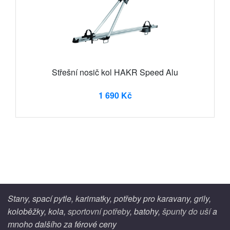
Střešní nosič kol HAKR Speed Alu
1 690 Kč
Stany, spací pytle, karimatky, potřeby pro karavany, grily,
koloběžky, kola,
sportovní potřeby
, batohy,
špunty do uší
a
mnoho dalšího za férové ceny