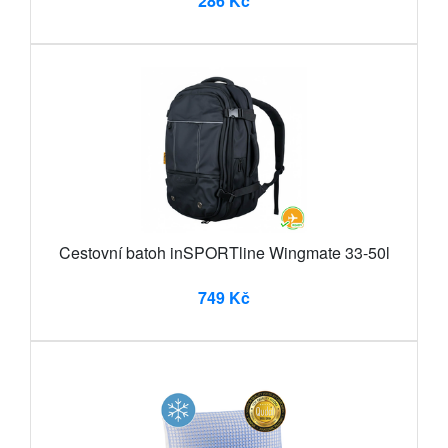
286 Kč
Cestovní batoh inSPORTline Wingmate 33-50l
749 Kč