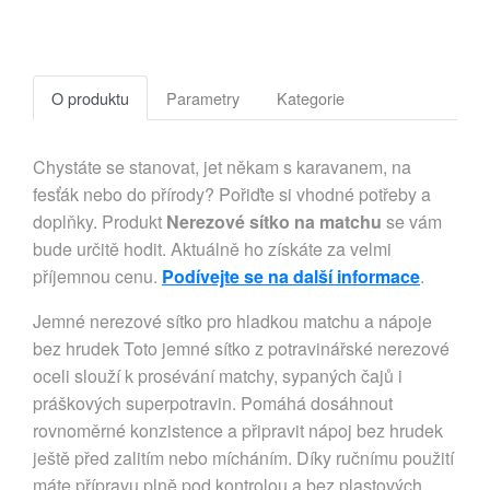
O produktu
Parametry
Kategorie
Chystáte se stanovat, jet někam s karavanem, na
fesťák nebo do přírody? Pořiďte si vhodné potřeby a
doplňky. Produkt
Nerezové sítko na matchu
se vám
bude určitě hodit. Aktuálně ho získáte za velmi
příjemnou cenu.
Podívejte se na další informace
.
Jemné nerezové sítko pro hladkou matchu a nápoje
bez hrudek Toto jemné sítko z potravinářské nerezové
oceli slouží k prosévání matchy, sypaných čajů i
práškových superpotravin. Pomáhá dosáhnout
rovnoměrné konzistence a připravit nápoj bez hrudek
ještě před zalitím nebo mícháním. Díky ručnímu použití
máte přípravu plně pod kontrolou a bez plastových