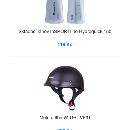
Skládací láhev inSPORTline Hydroquick 150
119 Kč
Moto přilba W-TEC V531