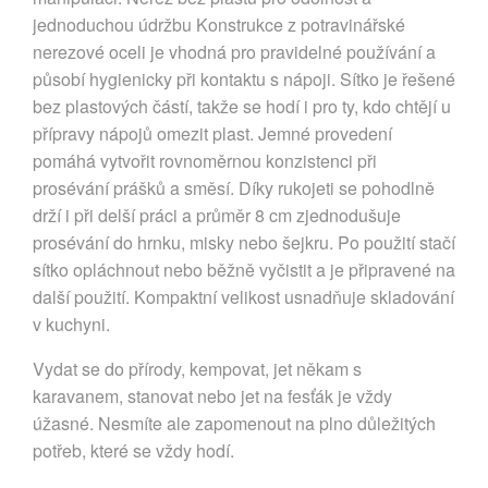
jednoduchou údržbu Konstrukce z potravinářské
nerezové oceli je vhodná pro pravidelné používání a
působí hygienicky při kontaktu s nápoji. Sítko je řešené
bez plastových částí, takže se hodí i pro ty, kdo chtějí u
přípravy nápojů omezit plast. Jemné provedení
pomáhá vytvořit rovnoměrnou konzistenci při
prosévání prášků a směsí. Díky rukojeti se pohodlně
drží i při delší práci a průměr 8 cm zjednodušuje
prosévání do hrnku, misky nebo šejkru. Po použití stačí
sítko opláchnout nebo běžně vyčistit a je připravené na
další použití. Kompaktní velikost usnadňuje skladování
v kuchyni.
Vydat se do přírody, kempovat, jet někam s
karavanem, stanovat nebo jet na fesťák je vždy
úžasné. Nesmíte ale zapomenout na plno důležitých
potřeb, které se vždy hodí.