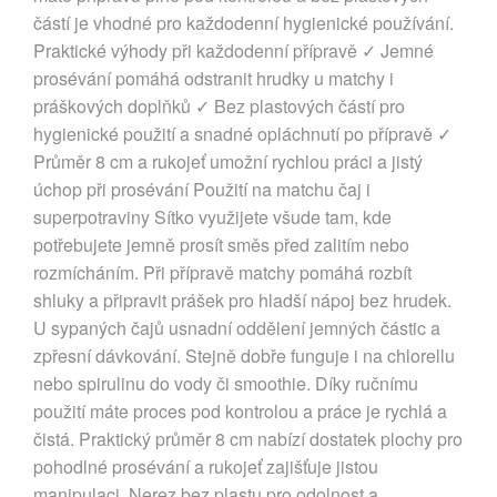
částí je vhodné pro každodenní hygienické používání.
Praktické výhody při každodenní přípravě ✓ Jemné
prosévání pomáhá odstranit hrudky u matchy i
práškových doplňků ✓ Bez plastových částí pro
hygienické použití a snadné opláchnutí po přípravě ✓
Průměr 8 cm a rukojeť umožní rychlou práci a jistý
úchop při prosévání Použití na matchu čaj i
superpotraviny Sítko využijete všude tam, kde
potřebujete jemně prosít směs před zalitím nebo
rozmícháním. Při přípravě matchy pomáhá rozbít
shluky a připravit prášek pro hladší nápoj bez hrudek.
U sypaných čajů usnadní oddělení jemných částic a
zpřesní dávkování. Stejně dobře funguje i na chlorellu
nebo spirulinu do vody či smoothie. Díky ručnímu
použití máte proces pod kontrolou a práce je rychlá a
čistá. Praktický průměr 8 cm nabízí dostatek plochy pro
pohodlné prosévání a rukojeť zajišťuje jistou
manipulaci. Nerez bez plastu pro odolnost a