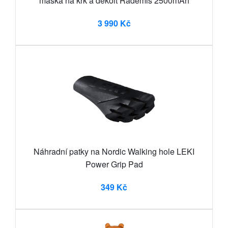
maska na krk a dekolt Rademis 2500mAh
3 990 Kč
Náhradní patky na Nordic Walking hole LEKI
Power Grip Pad
349 Kč