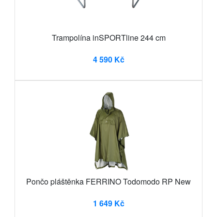
Trampolína inSPORTline 244 cm
4 590 Kč
Pončo pláštěnka FERRINO Todomodo RP New
1 649 Kč