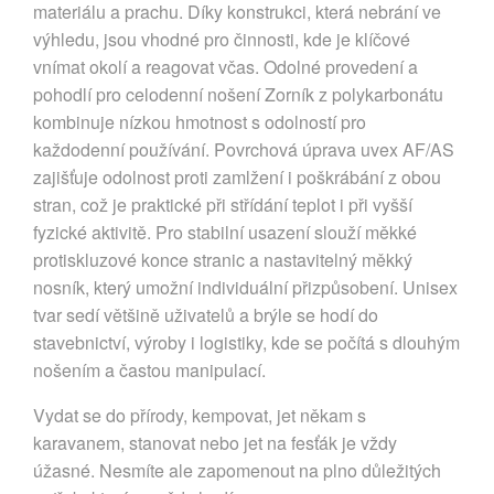
materiálu a prachu. Díky konstrukci, která nebrání ve
výhledu, jsou vhodné pro činnosti, kde je klíčové
vnímat okolí a reagovat včas. Odolné provedení a
pohodlí pro celodenní nošení Zorník z polykarbonátu
kombinuje nízkou hmotnost s odolností pro
každodenní používání. Povrchová úprava uvex AF/AS
zajišťuje odolnost proti zamlžení i poškrábání z obou
stran, což je praktické při střídání teplot i při vyšší
fyzické aktivitě. Pro stabilní usazení slouží měkké
protiskluzové konce stranic a nastavitelný měkký
nosník, který umožní individuální přizpůsobení. Unisex
tvar sedí většině uživatelů a brýle se hodí do
stavebnictví, výroby i logistiky, kde se počítá s dlouhým
nošením a častou manipulací.
Vydat se do přírody, kempovat, jet někam s
karavanem, stanovat nebo jet na fesťák je vždy
úžasné. Nesmíte ale zapomenout na plno důležitých