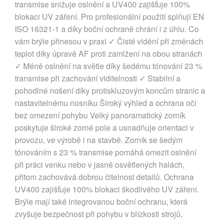
transmise snižuje oslnění a UV400 zajišťuje 100%
blokaci UV záření. Pro profesionální použití splňují EN
ISO 16321-1 a díky boční ochraně chrání i z úhlu. Co
vám brýle přinesou v praxi ✓ Čisté vidění při změnách
teplot díky úpravě AF proti zamlžení na obou stranách
✓ Méně oslnění na světle díky šedému tónování 23 %
transmise při zachování viditelnosti ✓ Stabilní a
pohodlné nošení díky protiskluzovým koncům stranic a
nastavitelnému nosníku Široký výhled a ochrana očí
bez omezení pohybu Velký panoramatický zorník
poskytuje široké zorné pole a usnadňuje orientaci v
provozu, ve výrobě i na stavbě. Zorník se šedým
tónováním s 23 % transmise pomáhá omezit oslnění
při práci venku nebo v jasně osvětlených halách,
přitom zachovává dobrou čitelnost detailů. Ochrana
UV400 zajišťuje 100% blokaci škodlivého UV záření.
Brýle mají také integrovanou boční ochranu, která
zvyšuje bezpečnost při pohybu v blízkosti strojů,