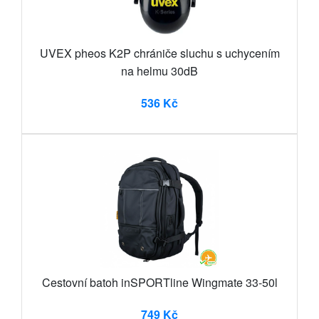
UVEX pheos K2P chrániče sluchu s uchycením
na helmu 30dB
536 Kč
Cestovní batoh inSPORTline Wingmate 33-50l
749 Kč