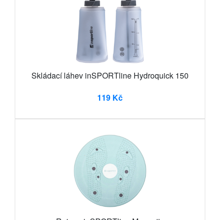
Skládací láhev inSPORTline Hydroquick 150
119 Kč