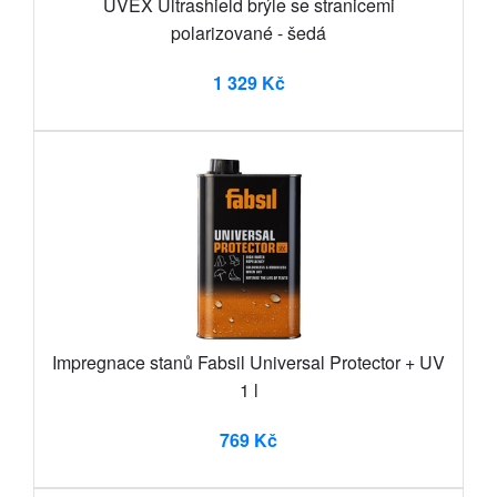
UVEX Ultrashield brýle se stranicemi
polarizované - šedá
1 329 Kč
Impregnace stanů Fabsil Universal Protector + UV
1 l
769 Kč