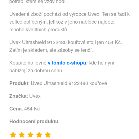
potřeb, které se vždy hodí.
Uvedené zboží pochází od výrobce Uvex. Ten se řadí k
velice oblíbeným, jelikož v jeho nabídce najdete
mnoho kvalitních produktů.
Uvex Ultrashield 9122480 kouřové stojí jen 454 Kč.
Zatím je skladem, ale zásoby se tenčí.
Koupíte ho levně
v tomto e-shopu
, kde ho nyní
nabízejí za dobrou cenu.
Produkt
: Uvex Ultrashield 9122480 kouřové
Značka
:
Uvex
Cena
: 454 Kč
Hodnocení produktu
: