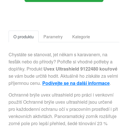
O produktu
Parametry
Kategorie
Chystáte se stanovat, jet někam s karavanem, na
fesťák nebo do přírody? Pořiďte si vhodné potřeby a
doplňky. Produkt
Uvex Ultrashield 9122480 kouřové
se vám bude určitě hodit. Aktuálně ho získáte za velmi
příjemnou cenu.
Podívejte se na další informace
.
Ochranné brýle uvex ultrashield pro práci i venkovní
použití Ochranné brýle uvex ultrashield jsou určené
pro každodenní ochranu očí v pracovním prostředí i při
venkovních aktivitách. Panoramatický zorník rozšiřuje
zorné pole pro lepší přehled, šedé tónování 23 %