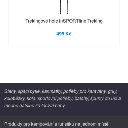
Trekingové hole inSPORTline Treking
499 Kč
Stany, spací pytle, karimatky, potřeby pro karavany, grily,
koloběžky, kola,
sportovní potřeby
, batohy,
špunty do uší
a
mnoho dalšího za férové ceny
Produkty pro kempování a turistiku na jednom místě