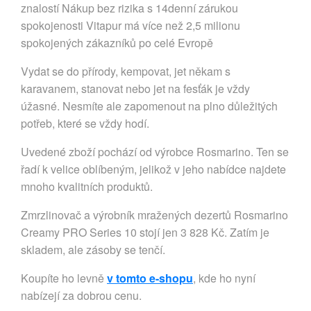
znalostí Nákup bez rizika s 14denní zárukou
spokojenosti Vitapur má více než 2,5 milionu
spokojených zákazníků po celé Evropě
Vydat se do přírody, kempovat, jet někam s
karavanem, stanovat nebo jet na fesťák je vždy
úžasné. Nesmíte ale zapomenout na plno důležitých
potřeb, které se vždy hodí.
Uvedené zboží pochází od výrobce Rosmarino. Ten se
řadí k velice oblíbeným, jelikož v jeho nabídce najdete
mnoho kvalitních produktů.
Zmrzlinovač a výrobník mražených dezertů Rosmarino
Creamy PRO Series 10 stojí jen 3 828 Kč. Zatím je
skladem, ale zásoby se tenčí.
Koupíte ho levně
v tomto e-shopu
, kde ho nyní
nabízejí za dobrou cenu.