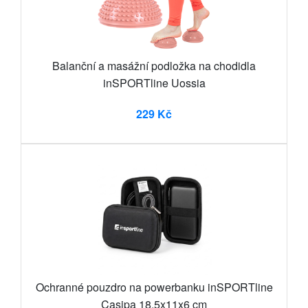
Balanční a masážní podložka na chodidla
inSPORTline Uossia
229 Kč
Ochranné pouzdro na powerbanku inSPORTline
Casipa 18,5x11x6 cm