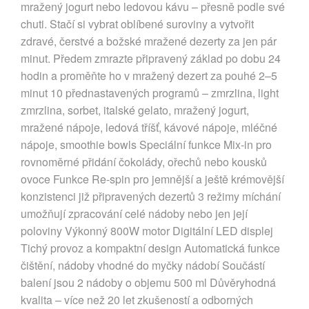
mražený jogurt nebo ledovou kávu – přesně podle své
chuti. Stačí si vybrat oblíbené suroviny a vytvořit
zdravé, čerstvé a božské mražené dezerty za jen pár
minut. Předem zmrazte připravený základ po dobu 24
hodin a proměňte ho v mražený dezert za pouhé 2–5
minut 10 přednastavených programů – zmrzlina, light
zmrzlina, sorbet, italské gelato, mražený jogurt,
mražené nápoje, ledová tříšť, kávové nápoje, mléčné
nápoje, smoothie bowls Speciální funkce Mix-in pro
rovnoměrné přidání čokolády, ořechů nebo kousků
ovoce Funkce Re-spin pro jemnější a ještě krémovější
konzistenci již připravených dezertů 3 režimy míchání
umožňují zpracování celé nádoby nebo jen její
poloviny Výkonný 800W motor Digitální LED displej
Tichý provoz a kompaktní design Automatická funkce
čištění, nádoby vhodné do myčky nádobí Součástí
balení jsou 2 nádoby o objemu 500 ml Důvěryhodná
kvalita – více než 20 let zkušeností a odborných