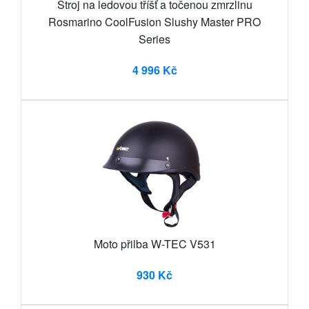
Stroj na ledovou tříšť a točenou zmrzlinu
Rosmarino CoolFusion Slushy Master PRO
Series
4 996 Kč
Moto přilba W-TEC V531
930 Kč