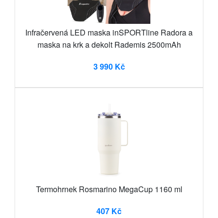
Infračervená LED maska inSPORTline Radora a
maska na krk a dekolt Rademis 2500mAh
3 990 Kč
Termohrnek Rosmarino MegaCup 1160 ml
407 Kč