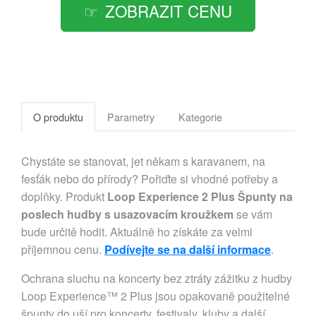
ZOBRAZIT CENU
O produktu
Parametry
Kategorie
Chystáte se stanovat, jet někam s karavanem, na
fesťák nebo do přírody? Pořiďte si vhodné potřeby a
doplňky. Produkt
Loop Experience 2 Plus Špunty na
poslech hudby s usazovacím kroužkem
se vám
bude určitě hodit. Aktuálně ho získáte za velmi
příjemnou cenu.
Podívejte se na další informace
.
Ochrana sluchu na koncerty bez ztráty zážitku z hudby
Loop Experience™ 2 Plus jsou opakovaně použitelné
špunty do uší pro koncerty, festivaly, kluby a další