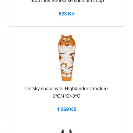
Loop Link Šňůrka ke špuntům Loop
623 Kč
Dětský spací pytel Highlander Creature
6°C/4°C/-8°C
1 269 Kč