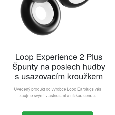
Loop Experience 2 Plus
Špunty na poslech hudby
s usazovacím kroužkem
Uvedený produkt od výrobce
Loop Earplugs
vás
zaujme svými vlastnostmi a nízkou cenou.