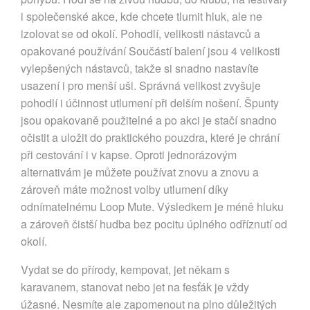
i společenské akce, kde chcete tlumit hluk, ale ne
izolovat se od okolí. Pohodlí, velikosti nástavců a
opakované používání Součástí balení jsou 4 velikosti
vylepšených nástavců, takže si snadno nastavíte
usazení i pro menší uši. Správná velikost zvyšuje
pohodlí i účinnost utlumení při delším nošení. Špunty
jsou opakovaně použitelné a po akci je stačí snadno
očistit a uložit do praktického pouzdra, které je chrání
při cestování i v kapse. Oproti jednorázovým
alternativám je můžete používat znovu a znovu a
zároveň máte možnost volby utlumení díky
odnímatelnému Loop Mute. Výsledkem je méně hluku
a zároveň čistší hudba bez pocitu úplného odříznutí od
okolí.
Vydat se do přírody, kempovat, jet někam s
karavanem, stanovat nebo jet na fesťák je vždy
úžasné. Nesmíte ale zapomenout na plno důležitých