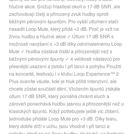
hlučné akce. Snižují hlasitost okolí o 17 dB SNR, ale
zachovávají čistý a přirozený zvuk hudby oproti
běžným pěnovým špuntům. Pro vyšší utlumení stačí
nasadit Loop Mute, který přidá +3 dB. Proč je vzít na
živou hudbu a hlučné akce ✓ Útlum 17 dB SNR s
možností navýšení o +3 dB díky odnímatelnému Loop
Mute ✓ Hudba zůstává čistší a přirozenější než s
běžnými pěnovými špunty ✓ 4 velikosti nástavců pro
přesnější usazení a jistotu i při tanci a pohybu Použití
na koncertě, festivalu i v klubu Loop Experience™ 2
Plus oceníte všude, kde je hluk příliš intenzivní, ale
chcete zůstat součástí dění. Vložením špuntů získáte
útlum 17 dB SNR, který pomáhá chránit sluch a
zároveň ponechává hudbu jasnou a přirozenější než u
klasických špuntů. Když potřebujete ještě víc ztišení,
jednoduše přidáte Loop Mute pro +3 dB. Díky tvaru,
který dobře drží v uchu, jsou vhodné i při tanci a
pohybu. Hodí se na živou hudbu, do klubů, na festivaly