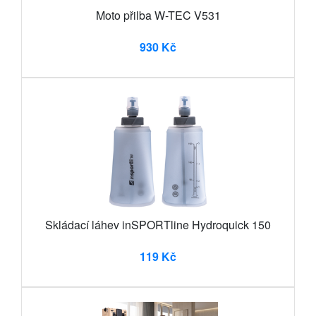
Moto přilba W-TEC V531
930 Kč
Skládací láhev inSPORTline Hydroquick 150
119 Kč