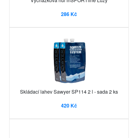
Vycházková hůl inSPORTline Luzy
286 Kč
Skládací lahev Sawyer SP114 2 l - sada 2 ks
420 Kč