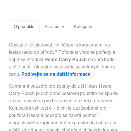
O produktu
Parametry
Kategorie
Chystáte se stanovat, jet někam s karavanem, na
fesťák nebo do přírody? Pořiďte si vhodné potřeby a
doplňky. Produkt
Hears Carry Pouch
se vám bude
určitě hodit. Aktuálně ho získáte za velmi příjemnou
cenu.
Podívejte se na další informace
.
Ochranné pouzdro pro špunty do uší Hears Hears
Carry Pouch je ochranné cestovní pouzdro na špunty
do uší, navržené pro bezpečné uložení a přenášení.
Kompaktní velikost 8 × 8 cm je uzpůsobená pro
pouzdra Hears a pouzdro se zavírá pomocí
magnetického zapínání. Vnitřní prostor drží obsah na
místě, aby špunty zůstaly chráněné při každodenním