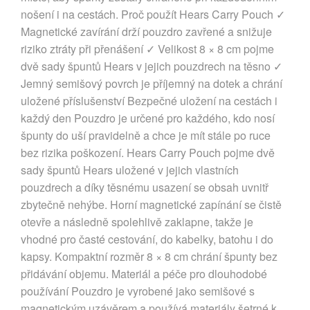
nošení i na cestách. Proč použít Hears Carry Pouch ✓
Magnetické zavírání drží pouzdro zavřené a snižuje
riziko ztráty při přenášení ✓ Velikost 8 × 8 cm pojme
dvě sady špuntů Hears v jejich pouzdrech na těsno ✓
Jemný semišový povrch je příjemný na dotek a chrání
uložené příslušenství Bezpečné uložení na cestách i
každý den Pouzdro je určené pro každého, kdo nosí
špunty do uší pravidelně a chce je mít stále po ruce
bez rizika poškození. Hears Carry Pouch pojme dvě
sady špuntů Hears uložené v jejich vlastních
pouzdrech a díky těsnému usazení se obsah uvnitř
zbytečně nehýbe. Horní magnetické zapínání se čistě
otevře a následně spolehlivě zaklapne, takže je
vhodné pro časté cestování, do kabelky, batohu i do
kapsy. Kompaktní rozměr 8 × 8 cm chrání špunty bez
přidávání objemu. Materiál a péče pro dlouhodobé
používání Pouzdro je vyrobené jako semišové s
magnetickým uzávěrem a používá materiály šetrné k