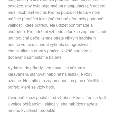
pokožce, aby bylo příjemné při manipulaci i při nošení
mezi osobními věcmi. Kromě pouzder Hears v něm
můžete přenášet také jiné drobné předměty podobné
velikosti, které potřebujete udržet pohromadě a
chráněné. Pro udržení vzhledu a funkce zapínání stačí
jednoduchá péče: jemně otřete vlhkým hadříkem
nechte volně uschnout vyhněte se agresivním
chemikáliím a praní v pračce Každé pouzdro je
dodáváno samostatně balené.
Vydat se do přírody, kempovat, jet někam s
karavanem, stanovat nebo jet na fesťák je vždy
úžasné. Nesmíte ale zapomenout na plno důležitých
potřeb, které se vždy hodí.
Uvedené zboží pochází od výrobce Hears. Ten se řadí
k velice oblíbeným, jelikož v jeho nabídce najdete
mnoho kvalitních produktů.