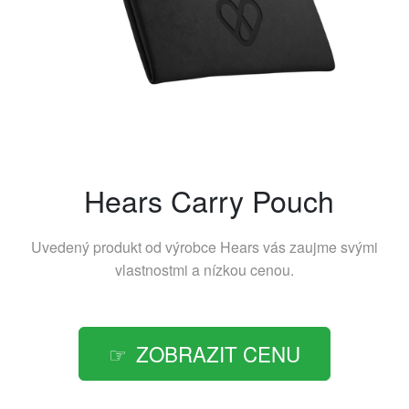
Hears Carry Pouch
Uvedený produkt od výrobce
Hears
vás zaujme svými
vlastnostmi a nízkou cenou.
ZOBRAZIT CENU