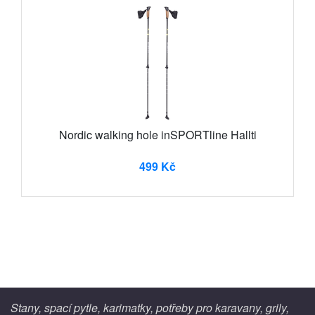
Nordic walking hole inSPORTline Hallti
499 Kč
Stany, spací pytle, karimatky, potřeby pro karavany, grily,