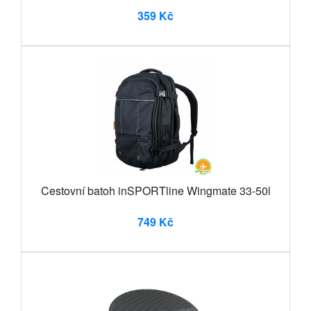
359 Kč
Cestovní batoh inSPORTline Wingmate 33-50l
749 Kč