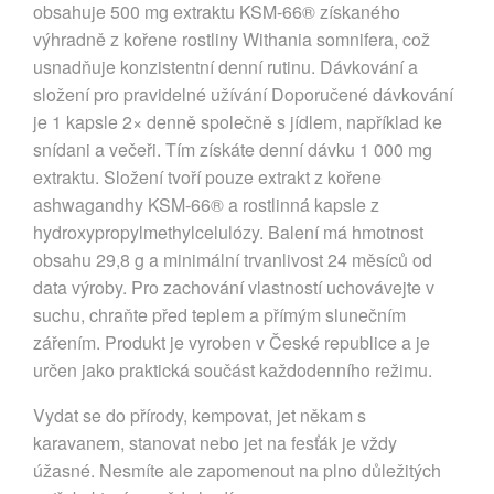
obsahuje 500 mg extraktu KSM-66® získaného
výhradně z kořene rostliny Withania somnifera, což
usnadňuje konzistentní denní rutinu. Dávkování a
složení pro pravidelné užívání Doporučené dávkování
je 1 kapsle 2× denně společně s jídlem, například ke
snídani a večeři. Tím získáte denní dávku 1 000 mg
extraktu. Složení tvoří pouze extrakt z kořene
ashwagandhy KSM-66® a rostlinná kapsle z
hydroxypropylmethylcelulózy. Balení má hmotnost
obsahu 29,8 g a minimální trvanlivost 24 měsíců od
data výroby. Pro zachování vlastností uchovávejte v
suchu, chraňte před teplem a přímým slunečním
zářením. Produkt je vyroben v České republice a je
určen jako praktická součást každodenního režimu.
Vydat se do přírody, kempovat, jet někam s
karavanem, stanovat nebo jet na fesťák je vždy
úžasné. Nesmíte ale zapomenout na plno důležitých