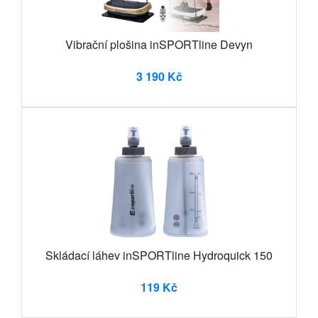
Vibrační plošina inSPORTline Devyn
3 190 Kč
Skládací láhev inSPORTline Hydroquick 150
119 Kč