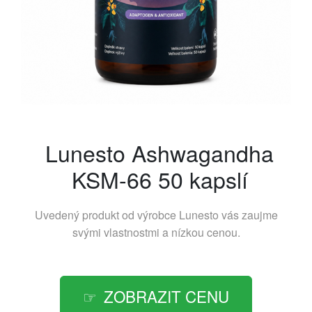
Lunesto Ashwagandha
KSM-66 50 kapslí
Uvedený produkt od výrobce
Lunesto
vás zaujme
svými vlastnostmi a nízkou cenou.
ZOBRAZIT CENU