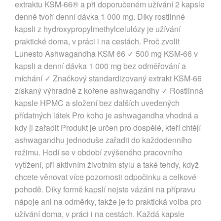
extraktu KSM-66® a při doporučeném užívání 2 kapsle
denně tvoří denní dávka 1 000 mg. Díky rostlinné
kapsli z hydroxypropylmethylcelulózy je užívání
praktické doma, v práci i na cestách. Proč zvolit
Lunesto Ashwagandha KSM 66 ✓ 500 mg KSM-66 v
kapsli a denní dávka 1 000 mg bez odměřování a
míchání ✓ Značkový standardizovaný extrakt KSM-66
získaný výhradně z kořene ashwagandhy ✓ Rostlinná
kapsle HPMC a složení bez dalších uvedených
přídatných látek Pro koho je ashwagandha vhodná a
kdy ji zařadit Produkt je určen pro dospělé, kteří chtějí
ashwagandhu jednoduše zařadit do každodenního
režimu. Hodí se v období zvýšeného pracovního
vytížení, při aktivním životním stylu a také tehdy, když
chcete věnovat více pozornosti odpočinku a celkové
pohodě. Díky formě kapslí nejste vázáni na přípravu
nápoje ani na odměrky, takže je to praktická volba pro
užívání doma, v práci i na cestách. Každá kapsle