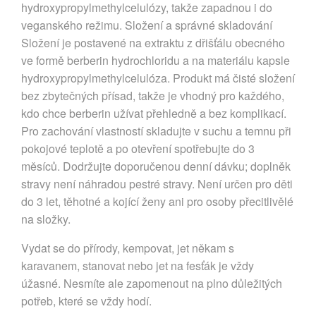
hydroxypropylmethylcelulózy, takže zapadnou i do
veganského režimu. Složení a správné skladování
Složení je postavené na extraktu z dřišťálu obecného
ve formě berberin hydrochloridu a na materiálu kapsle
hydroxypropylmethylcelulóza. Produkt má čisté složení
bez zbytečných přísad, takže je vhodný pro každého,
kdo chce berberin užívat přehledně a bez komplikací.
Pro zachování vlastností skladujte v suchu a temnu při
pokojové teplotě a po otevření spotřebujte do 3
měsíců. Dodržujte doporučenou denní dávku; doplněk
stravy není náhradou pestré stravy. Není určen pro děti
do 3 let, těhotné a kojící ženy ani pro osoby přecitlivělé
na složky.
Vydat se do přírody, kempovat, jet někam s
karavanem, stanovat nebo jet na fesťák je vždy
úžasné. Nesmíte ale zapomenout na plno důležitých
potřeb, které se vždy hodí.