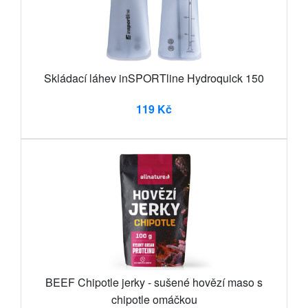
Skládací láhev inSPORTline Hydroquick 150
119 Kč
BEEF Chipotle jerky - sušené hovězí maso s
chipotle omáčkou