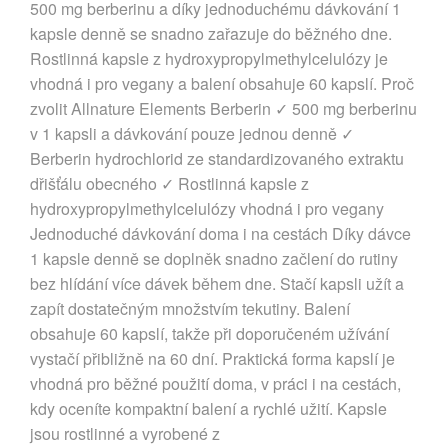
500 mg berberinu a díky jednoduchému dávkování 1
kapsle denně se snadno zařazuje do běžného dne.
Rostlinná kapsle z hydroxypropylmethylcelulózy je
vhodná i pro vegany a balení obsahuje 60 kapslí. Proč
zvolit Allnature Elements Berberin ✓ 500 mg berberinu
v 1 kapsli a dávkování pouze jednou denně ✓
Berberin hydrochlorid ze standardizovaného extraktu
dřišťálu obecného ✓ Rostlinná kapsle z
hydroxypropylmethylcelulózy vhodná i pro vegany
Jednoduché dávkování doma i na cestách Díky dávce
1 kapsle denně se doplněk snadno začlení do rutiny
bez hlídání více dávek během dne. Stačí kapsli užít a
zapít dostatečným množstvím tekutiny. Balení
obsahuje 60 kapslí, takže při doporučeném užívání
vystačí přibližně na 60 dní. Praktická forma kapslí je
vhodná pro běžné použití doma, v práci i na cestách,
kdy oceníte kompaktní balení a rychlé užití. Kapsle
jsou rostlinné a vyrobené z