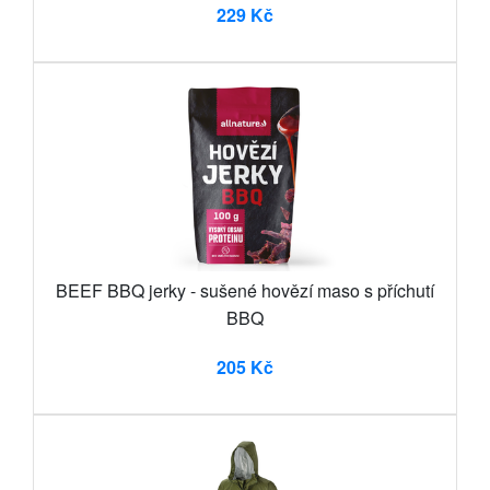
229 Kč
BEEF BBQ jerky - sušené hovězí maso s příchutí
BBQ
205 Kč