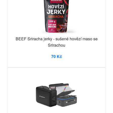
BEEF Sriracha jerky - sušené hovězí maso se
Srirachou
70 Kč