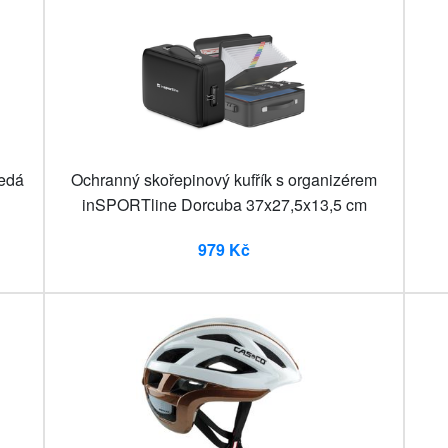
Šedá
Ochranný skořepinový kufřík s organizérem
inSPORTline Dorcuba 37x27,5x13,5 cm
979 Kč