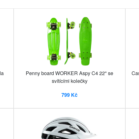
la
Penny board WORKER Aspy C4 22" se
Cas
svítícími kolečky
799 Kč