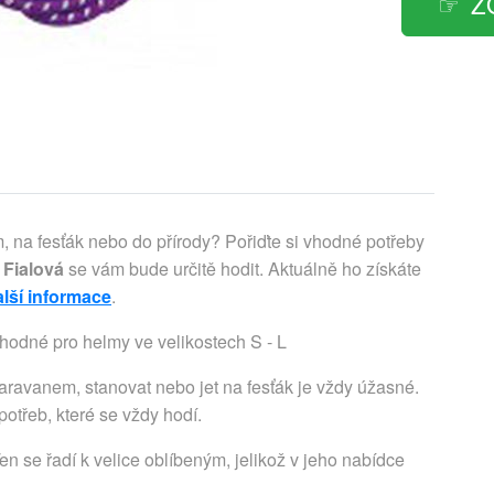
Z
, na fesťák nebo do přírody? Pořiďte si vhodné potřeby
Fialová
se vám bude určitě hodit. Aktuálně ho získáte
alší informace
.
odné pro helmy ve velikostech S - L
aravanem, stanovat nebo jet na fesťák je vždy úžasné.
otřeb, které se vždy hodí.
 se řadí k velice oblíbeným, jelikož v jeho nabídce