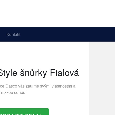
Kontakt
yle šnůrky Fialová
bce
Casco
vás zaujme svými vlastnostmi a
nízkou cenou.