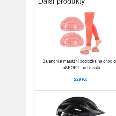
Další produkty
Balanční a masážní podložka na chodid
inSPORTline Uossia
229 Kč