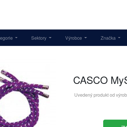
tegorie
Sektory
Výrobce
Značka
CASCO MySt
Uvedený produkt od výro