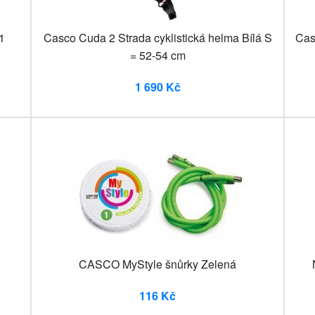
1
Casco Cuda 2 Strada cyklistická helma Bílá S
Cas
= 52-54 cm
1 690 Kč
CASCO MyStyle šnůrky Zelená
116 Kč