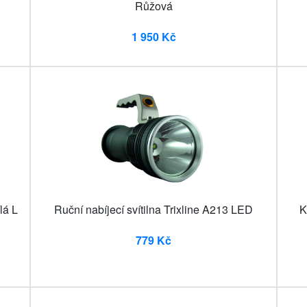
Růžová
1 950 Kč
lá L
Ruční nabíjecí svítilna Trixline A213 LED
K
779 Kč