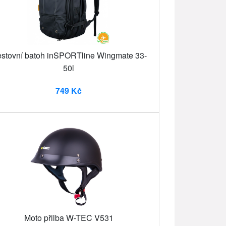
stovní batoh inSPORTline Wingmate 33-
50l
749 Kč
Moto přilba W-TEC V531