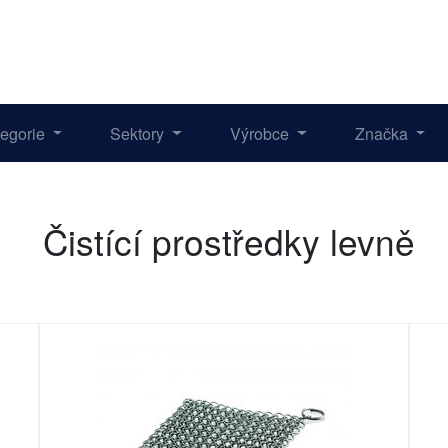
tegorie
Sektory
Výrobce
Značka
Čistící prostředky levně