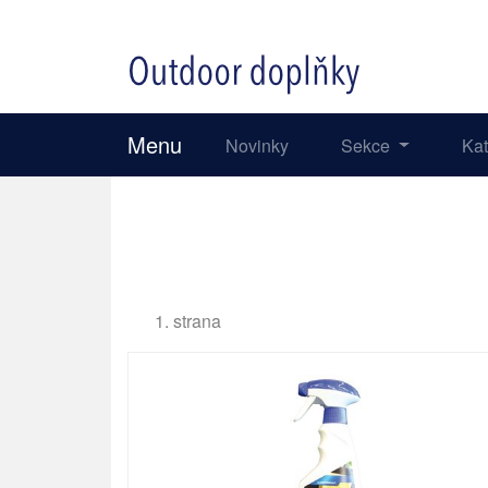
Menu
Novinky
Sekce
Ka
1. strana