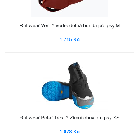
Ruffwear Vert™ voděodolná bunda pro psy M
1 715 Kč
Ruffwear Polar Trex™ Zimní obuv pro psy XS
1 078 Kč