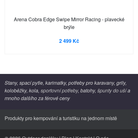
Arena Cobra Edge Swipe Mirror Racing - plavecké
brýle
2 499 Kč
Stany, spací pytle, karimatky, potřeby pro karavany, grily,
koloběžky, kola,
sportovní potřeby
, batohy,
špunty do uší
a
mnoho dalšího za férové ceny
Produkty pro kempování a turistiku na jednom místě