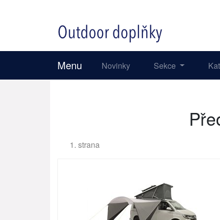
Menu
Novinky
Sekce
Ka
Pře
1. strana