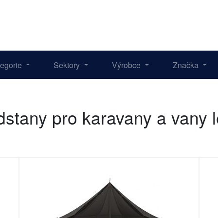
tegorie
Sektory
Výrobce
Značka
dstany pro karavany a vany 