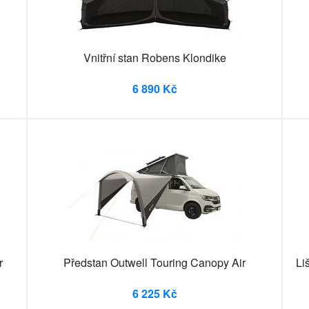
Vnitřní stan Robens Klondike
6 890 Kč
r
Předstan Outwell Touring Canopy Air
Li
6 225 Kč