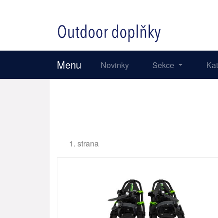
Menu
Novinky
Sekce
Ka
1. strana