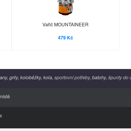
Vařič MOUNTAINEER
479 Kč
any, grily, koloběžky, kola,
sportovní potřeby
, batohy,
špunty do 
místě
s