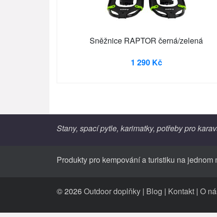
Sněžnice RAPTOR černá/zelená
1 290 Kč
Stany, spací pytle, karimatky, potřeby pro karav
Produkty pro kempování a turistiku na jednom 
© 2026
Outdoor doplňky
|
Blog
|
Kontakt
|
O ná