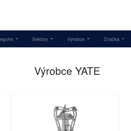
tegorie
Sektory
Výrobce
Značka
Výrobce YATE