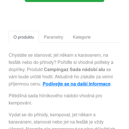
O produktu
Parametry
Kategorie
Chystáte se stanovat, jet někam s karavanem, na
fesťák nebo do přírody? Pořiďte si vhodné potřeby a
doplňky. Produkt
Campingaz Sada nádobí alu
se
vám bude určitě hodit. Aktuálně ho získáte za velmi
příjemnou cenu.
Podívejte se na další informace
.
Pětidílná sada hliníkového nádobí vhodná pro
kempování.
Vydat se do přírody, kempovat, jet někam s
karavanem, stanovat nebo jet na fesťák je vždy
úžasné. Nesmíte ale zapomenout na plno důležitých