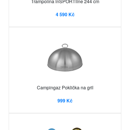
Trampolína inSPORTline 244 cm
4 590 Kč
Campingaz Poklička na gril
999 Kč