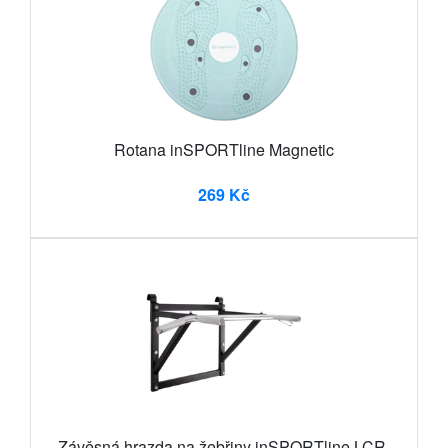
Rotana inSPORTline Magnetic
269 Kč
Závěsná hrazda na žebřiny inSPORTline LCR-