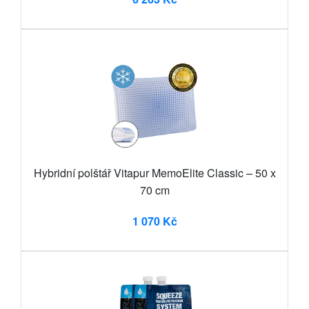
Hybridní polštář Vitapur MemoElite Classic – 50 x
70 cm
1 070 Kč