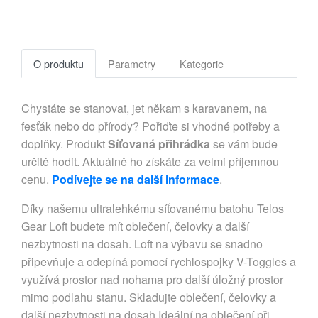
O produktu
Parametry
Kategorie
Chystáte se stanovat, jet někam s karavanem, na
fesťák nebo do přírody? Pořiďte si vhodné potřeby a
doplňky. Produkt
Síťovaná přihrádka
se vám bude
určitě hodit. Aktuálně ho získáte za velmi příjemnou
cenu.
Podívejte se na další informace
.
Díky našemu ultralehkému síťovanému batohu Telos
Gear Loft budete mít oblečení, čelovky a další
nezbytnosti na dosah. Loft na výbavu se snadno
připevňuje a odepíná pomocí rychlospojky V-Toggles a
využívá prostor nad nohama pro další úložný prostor
mimo podlahu stanu. Skladujte oblečení, čelovky a
další nezbytnosti na dosah.Ideální na oblečení při