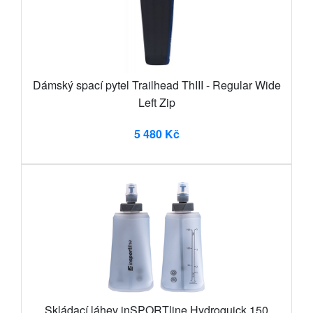
Dámský spací pytel Trailhead ThIII - Regular Wide
Left Zip
5 480 Kč
Skládací láhev inSPORTline Hydroquick 150