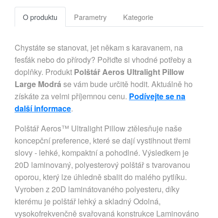
O produktu
Parametry
Kategorie
Chystáte se stanovat, jet někam s karavanem, na
fesťák nebo do přírody? Pořiďte si vhodné potřeby a
doplňky. Produkt
Polštář Aeros Ultralight Pillow
Large Modrá
se vám bude určitě hodit. Aktuálně ho
získáte za velmi příjemnou cenu.
Podívejte se na
další informace
.
Polštář Aeros™ Ultralight Pillow ztělesňuje naše
koncepční preference, které se dají vystihnout třemi
slovy - lehké, kompaktní a pohodlné. Výsledkem je
20D laminovaný, polyesterový polštář s tvarovanou
oporou, který lze úhledně sbalit do malého pytlíku.
Vyroben z 20D laminátovaného polyesteru, díky
kterému je polštář lehký a skladný Odolná,
vysokofrekvenčně svařovaná konstrukce Laminováno