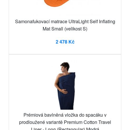
Samonafukovací matrace UltraLight Self Inflating
Mat Small (velikost S)
2 478 Kč
Prémiová bavlněná vložka do spacáku v
prodloužené variantě Premium Cotton Travel
Liner - Long (Rectangular) Modrá