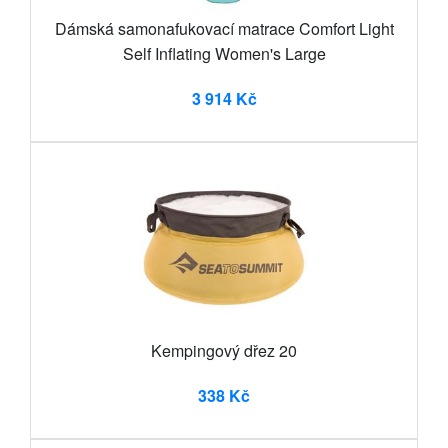
Dámská samonafukovací matrace Comfort Light
Self Inflating Women's Large
3 914 Kč
Kempingový dřez 20
338 Kč