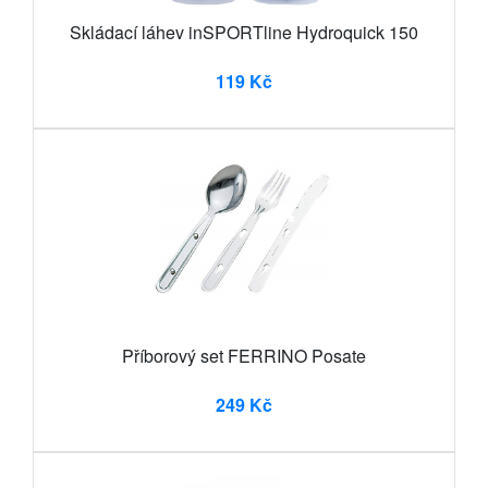
Skládací láhev inSPORTline Hydroquick 150
119 Kč
Příborový set FERRINO Posate
249 Kč