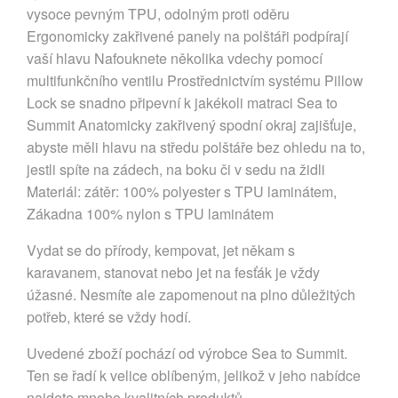
vysoce pevným TPU, odolným proti oděru
Ergonomicky zakřivené panely na polštáři podpírají
vaší hlavu Nafouknete několika vdechy pomocí
multifunkčního ventilu Prostřednictvím systému Pillow
Lock se snadno připevní k jakékoli matraci Sea to
Summit Anatomicky zakřivený spodní okraj zajišťuje,
abyste měli hlavu na středu polštáře bez ohledu na to,
jestli spíte na zádech, na boku či v sedu na židli
Materiál: zátěr: 100% polyester s TPU laminátem,
Zákadna 100% nylon s TPU laminátem
Vydat se do přírody, kempovat, jet někam s
karavanem, stanovat nebo jet na fesťák je vždy
úžasné. Nesmíte ale zapomenout na plno důležitých
potřeb, které se vždy hodí.
Uvedené zboží pochází od výrobce Sea to Summit.
Ten se řadí k velice oblíbeným, jelikož v jeho nabídce
najdete mnoho kvalitních produktů.