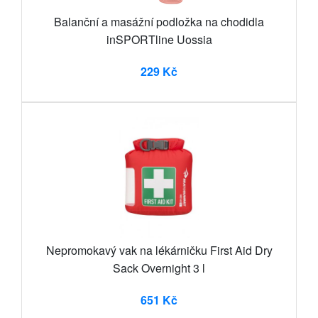
Balanční a masážní podložka na chodidla
inSPORTline Uossia
229 Kč
Nepromokavý vak na lékárničku First Aid Dry
Sack Overnight 3 l
651 Kč