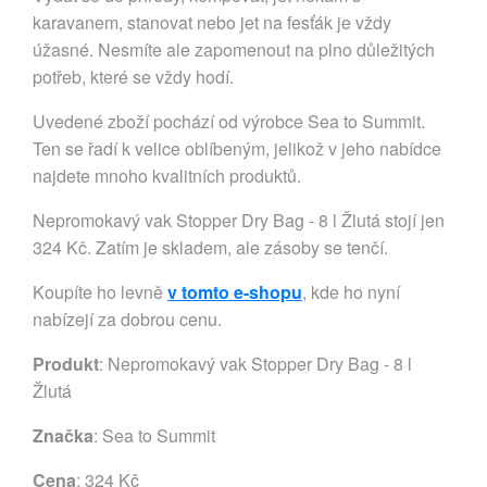
karavanem, stanovat nebo jet na fesťák je vždy
úžasné. Nesmíte ale zapomenout na plno důležitých
potřeb, které se vždy hodí.
Uvedené zboží pochází od výrobce Sea to Summit.
Ten se řadí k velice oblíbeným, jelikož v jeho nabídce
najdete mnoho kvalitních produktů.
Nepromokavý vak Stopper Dry Bag - 8 l Žlutá stojí jen
324 Kč. Zatím je skladem, ale zásoby se tenčí.
Koupíte ho levně
v tomto e-shopu
, kde ho nyní
nabízejí za dobrou cenu.
Produkt
: Nepromokavý vak Stopper Dry Bag - 8 l
Žlutá
Značka
:
Sea to Summit
Cena
: 324 Kč