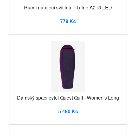
Ruční nabíjecí svítilna Trixline A213 LED
779 Kč
Dámský spací pytel Quest QuII - Women's Long
5 480 Kč