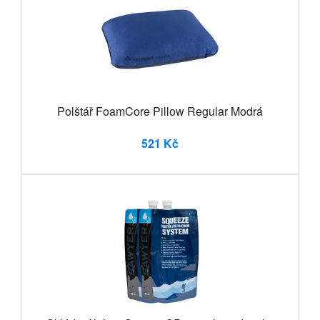
Polštář FoamCore Pillow Regular Modrá
521 Kč