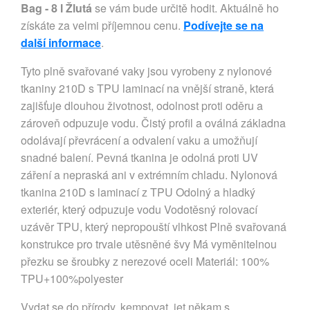
Bag - 8 l Žlutá
se vám bude určitě hodit. Aktuálně ho
získáte za velmi příjemnou cenu.
Podívejte se na
další informace
.
Tyto plně svařované vaky jsou vyrobeny z nylonové
tkaniny 210D s TPU laminací na vnější straně, která
zajišťuje dlouhou životnost, odolnost proti oděru a
zároveň odpuzuje vodu. Čistý profil a oválná základna
odolávají převrácení a odvalení vaku a umožňují
snadné balení. Pevná tkanina je odolná proti UV
záření a nepraská ani v extrémním chladu. Nylonová
tkanina 210D s laminací z TPU Odolný a hladký
exteriér, který odpuzuje vodu Vodotěsný rolovací
uzávěr TPU, který nepropouští vlhkost Plně svařovaná
konstrukce pro trvale utěsněné švy Má vyměnitelnou
přezku se šroubky z nerezové oceli Materiál: 100%
TPU+100%polyester
Vydat se do přírody, kempovat, jet někam s