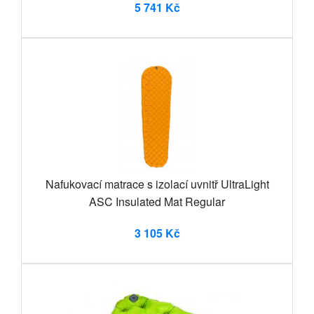
5 741 Kč
Nafukovací matrace s izolací uvnitř UltraLight
ASC Insulated Mat Regular
3 105 Kč