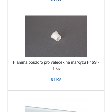
Fiamma pouzdro pro váleček na markýzu F45S -
1 ks
61 Kč