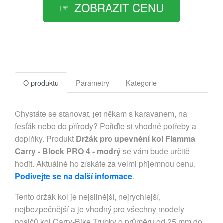
ZOBRAZIT CENU
O produktu
Parametry
Kategorie
Chystáte se stanovat, jet někam s karavanem, na
fesťák nebo do přírody? Pořiďte si vhodné potřeby a
doplňky. Produkt
Držák pro upevnění kol Fiamma
Carry - Block PRO 4 - modrý
se vám bude určitě
hodit. Aktuálně ho získáte za velmi příjemnou cenu.
Podívejte se na další informace
.
Tento držák kol je nejsilnější, nejrychlejší,
nejbezpečnější a je vhodný pro všechny modely
nosičů kol Carry-Bike.Trubky o průměru od 25 mm do