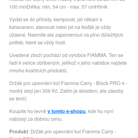
100 mmDélka: min. 54 cm - max. 57 cmHliník
Vydat se do přírody, kempovat, jet někam s
karavanem, stanovat nebo jet na fesťák je vždy
úžasné. Nesmíte ale zapomenout na plno důležitých
potřeb, které se vždy hodí.
Uvedené zboží pochází od výrobce FIAMMA. Ten se
řadí k velice oblíbeným, jelikož v jeho nabídce najdete
mnoho kvalitních produktů.
Držák pro upevnění kol Fiamma Carry - Block PRO 4 -
modrý stojí jen 306 Kč. Zatím je skladem, ale zásoby
se tenčí.
Koupíte ho levně
v tomto e-shopu
, kde ho nyní
nabízejí za dobrou cenu.
Produkt
: Držák pro upevnění kol Fiamma Carry -