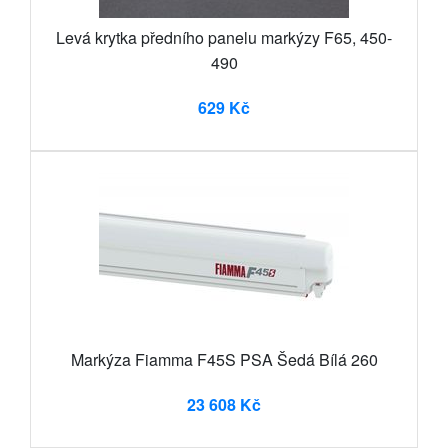
Levá krytka předního panelu markýzy F65, 450-
490
629 Kč
Markýza Fiamma F45S PSA Šedá Bílá 260
23 608 Kč