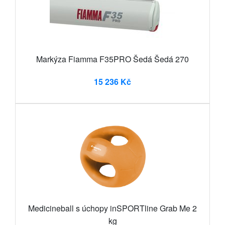
Markýza Fiamma F35PRO Šedá Šedá 270
15 236 Kč
Medicineball s úchopy inSPORTline Grab Me 2
kg