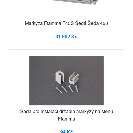
Markýza Fiamma F45S Šedá Šedá 450
31 902 Kč
Sada pro instalaci držadla markýzy na stěnu
Fiamma
94 Kč