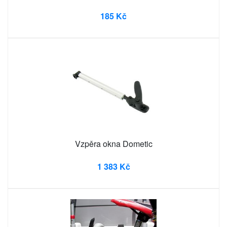
185 Kč
Vzpěra okna Dometic
1 383 Kč