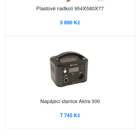
Plastové nadkolí 954X580X77
5 890 Kč
Napájecí stanice Akira 300
7 745 Kč