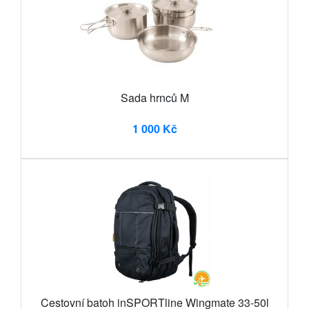
Sada hrnců M
1 000 Kč
Cestovní batoh inSPORTline Wingmate 33-50l