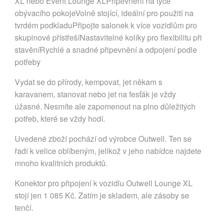
XL nebo Event Lounge XLPřipevnění na tyče
obývacího pokojeVolně stojící, ideální pro použití na
tvrdém podkladuPřipojte salonek k více vozidlům pro
skupinové přístřešíNastavitelné kolíky pro flexibilitu při
stavěníRychlé a snadné připevnění a odpojení podle
potřeby
Vydat se do přírody, kempovat, jet někam s
karavanem, stanovat nebo jet na fesťák je vždy
úžasné. Nesmíte ale zapomenout na plno důležitých
potřeb, které se vždy hodí.
Uvedené zboží pochází od výrobce Outwell. Ten se
řadí k velice oblíbeným, jelikož v jeho nabídce najdete
mnoho kvalitních produktů.
Konektor pro připojení k vozidlu Outwell Lounge XL
stojí jen 1 085 Kč. Zatím je skladem, ale zásoby se
tenčí.