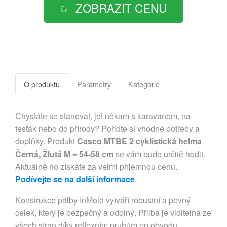
ZOBRAZIT CENU
O produktu
Parametry
Kategorie
Chystáte se stanovat, jet někam s karavanem, na
fesťák nebo do přírody? Pořiďte si vhodné potřeby a
doplňky. Produkt
Casco MTBE 2 cyklistická helma
Černá, Žlutá M = 54-58 cm
se vám bude určitě hodit.
Aktuálně ho získáte za velmi příjemnou cenu.
Podívejte se na další informace
.
Konstrukce přilby InMold vytváří robustní a pevný
celek, který je bezpečný a odolný. Přilba je viditelná ze
všech stran díky reflexním pruhům po obvodu.