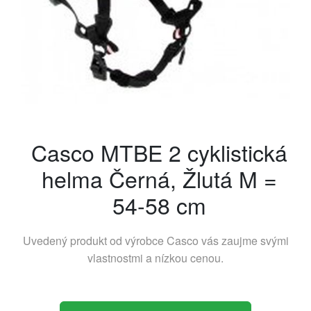
Casco MTBE 2 cyklistická
helma Černá, Žlutá M =
54-58 cm
Uvedený produkt od výrobce
Casco
vás zaujme svými
vlastnostmi a nízkou cenou.