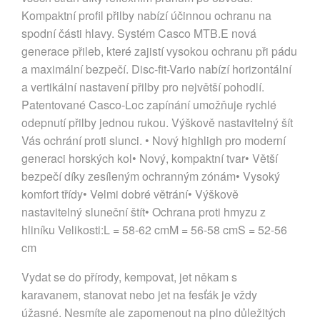
Kompaktní profil přilby nabízí účinnou ochranu na
spodní části hlavy. Systém Casco MTB.E nová
generace přileb, které zajistí vysokou ochranu při pádu
a maximální bezpečí. Disc-fit-Vario nabízí horizontální
a vertikální nastavení přilby pro největší pohodlí.
Patentované Casco-Loc zapínání umožňuje rychlé
odepnutí přilby jednou rukou. Výškově nastavitelný šít
Vás ochrání proti slunci. • Nový highligh pro moderní
generaci horských kol• Nový, kompaktní tvar• Větší
bezpečí díky zesíleným ochranným zónám• Vysoký
komfort třídy• Velmi dobré větrání• Výškově
nastavitelný sluneční štít• Ochrana proti hmyzu z
hliníku Velikosti:L = 58-62 cmM = 56-58 cmS = 52-56
cm
Vydat se do přírody, kempovat, jet někam s
karavanem, stanovat nebo jet na fesťák je vždy
úžasné. Nesmíte ale zapomenout na plno důležitých