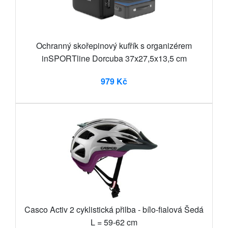
Ochranný skořepinový kufřík s organizérem
inSPORTline Dorcuba 37x27,5x13,5 cm
979 Kč
Casco Activ 2 cyklistická přilba - bílo-fialová Šedá
L = 59-62 cm