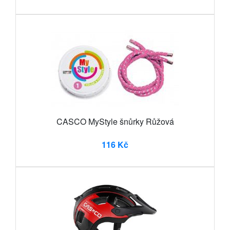
CASCO MyStyle šnůrky Růžová
116 Kč