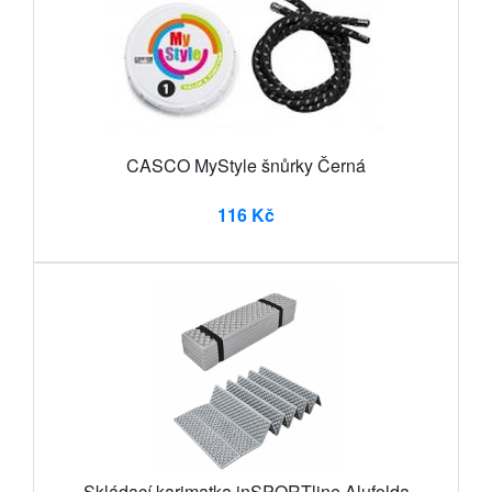
CASCO MyStyle šnůrky Černá
116 Kč
Skládací karimatka inSPORTline Alufolda