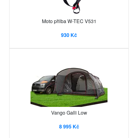
Moto přilba W-TEC V531
930 Kč
Vango Galli Low
8 995 Kč