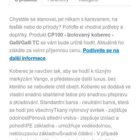
Chystáte se stanovat, jet někam s karavanem, na
fesťák nebo do přírody? Pořiďte si vhodné potřeby a
doplňky. Produkt
CP100 - Izolovaný koberec -
Galli/Galli TC
se vám bude určitě hodit. Aktuálně ho
získáte za velmi příjemnou cenu.
Podívejte se na
další informace
.
Koberec je navržen tak, aby se hodil k různým
markýzám Vango, a představuje další luxus, bez
kterého se nebudete chtít obejít. Koberec se dodává ve
vlastní snadno sbalitelné tašce pro snadnou přepravu
a skladování. Standardní barva - neutrální barva, která
se hodí pro všechnyTkaný nylonový svršek - zajišťuje
odolnostPěnová střední vrstva - zlepšuje izolaci a
pohodlíPE základna - umožňuje voděodolnou,
neklouzavou základnuSnadné čištění - V případě