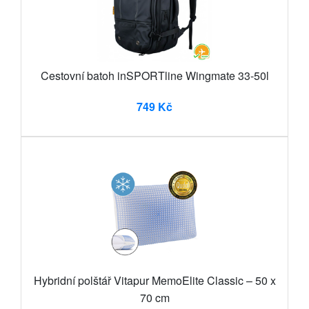
Cestovní batoh inSPORTline Wingmate 33-50l
749 Kč
Hybridní polštář Vitapur MemoElite Classic – 50 x
70 cm