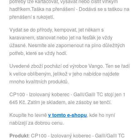
potřeby lze kartáčovat, vysávat nebo čistit vlhkým
hadříkem.Taška na přenášení - Dodává se s taškou na
přenášení s rukojetí.
Vydat se do přírody, kempovat, jet někam s
karavanem, stanovat nebo jet na fesťák je vždy
úžasné. Nesmíte ale zapomenout na plno důležitých
potřeb, které se vždy hodí.
Uvedené zboží pochází od výrobce Vango. Ten se řadí
k velice oblíbeným, jelikož v jeho nabídce najdete
mnoho kvalitních produktů.
CP100 - Izolovaný koberec - Galli/Galli TC stojí jen 1
645 Kč. Zatím je skladem, ale zásoby se tenčí.
Koupíte ho levně
v tomto e-shopu
, kde ho nyní
nabízejí za dobrou cenu.
Produkt
: CP100 - Izolovaný koberec - Galli/Galli TC