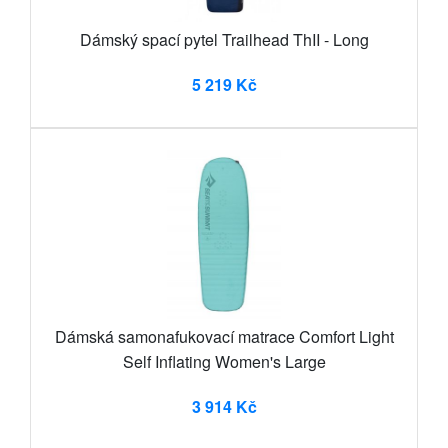
Dámský spací pytel Trailhead ThII - Long
5 219 Kč
Dámská samonafukovací matrace Comfort Light
Self Inflating Women's Large
3 914 Kč