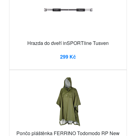
Hrazda do dveří inSPORTline Tusven
299 Kč
Pončo pláštěnka FERRINO Todomodo RP New