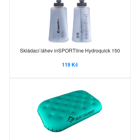
Skládací láhev inSPORTline Hydroquick 150
119 Kč