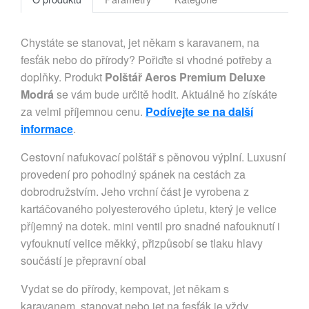
Chystáte se stanovat, jet někam s karavanem, na
fesťák nebo do přírody? Pořiďte si vhodné potřeby a
doplňky. Produkt
Polštář Aeros Premium Deluxe
Modrá
se vám bude určitě hodit. Aktuálně ho získáte
za velmi příjemnou cenu.
Podívejte se na další
informace
.
Cestovní nafukovací polštář s pěnovou výplní. Luxusní
provedení pro pohodlný spánek na cestách za
dobrodružstvím. Jeho vrchní část je vyrobena z
kartáčovaného polyesterového úpletu, který je velice
příjemný na dotek. mini ventil pro snadné nafouknutí i
vyfouknutí velice měkký, přizpůsobí se tlaku hlavy
součástí je přepravní obal
Vydat se do přírody, kempovat, jet někam s
karavanem, stanovat nebo jet na fesťák je vždy