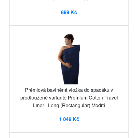
899 Kč
Prémiová bavlněná vložka do spacáku v
prodloužené variantě Premium Cotton Travel
Liner - Long (Rectangular) Modrá
1 049 Kč