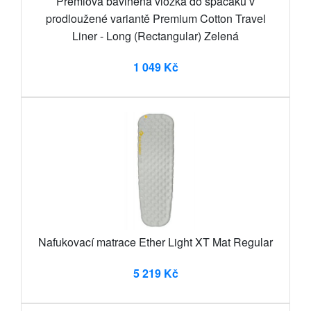
Prémiová bavlněná vložka do spacáku v
prodloužené variantě Premium Cotton Travel
Liner - Long (Rectangular) Zelená
1 049 Kč
Nafukovací matrace Ether Light XT Mat Regular
5 219 Kč