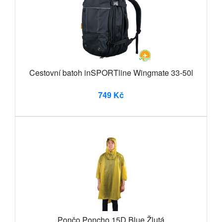
Cestovní batoh inSPORTline Wingmate 33-50l
749 Kč
Pončo Poncho 15D Blue Žlutá