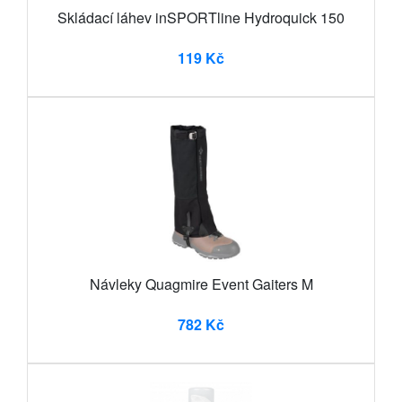
Skládací láhev inSPORTline Hydroquick 150
119 Kč
Návleky Quagmire Event Gaiters M
782 Kč