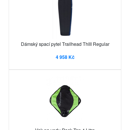
Dámský spací pytel Trailhead ThIII Regular
4 958 Kč