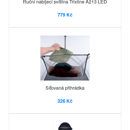
Ruční nabíjecí svítilna Trixline A213 LED
779 Kč
Síťovaná přihrádka
326 Kč