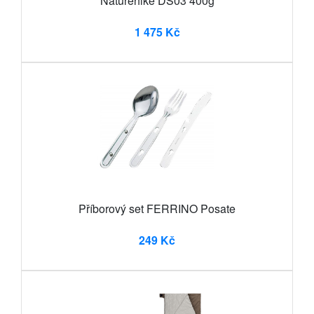
Naturehike DS03 400g
1 475 Kč
Příborový set FERRINO Posate
249 Kč