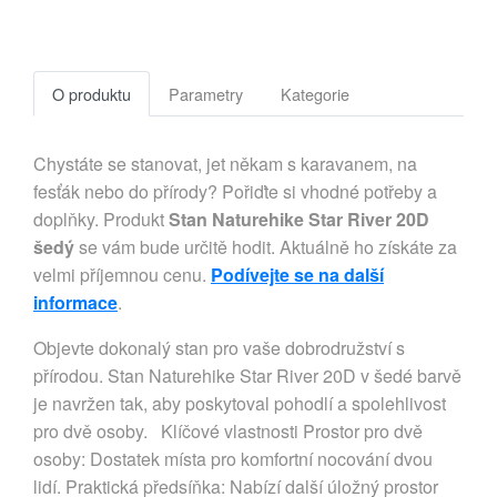
O produktu
Parametry
Kategorie
Chystáte se stanovat, jet někam s karavanem, na
fesťák nebo do přírody? Pořiďte si vhodné potřeby a
doplňky. Produkt
Stan Naturehike Star River 20D
šedý
se vám bude určitě hodit. Aktuálně ho získáte za
velmi příjemnou cenu.
Podívejte se na další
informace
.
Objevte dokonalý stan pro vaše dobrodružství s
přírodou. Stan Naturehike Star River 20D v šedé barvě
je navržen tak, aby poskytoval pohodlí a spolehlivost
pro dvě osoby. Klíčové vlastnosti Prostor pro dvě
osoby: Dostatek místa pro komfortní nocování dvou
lidí. Praktická předsíňka: Nabízí další úložný prostor