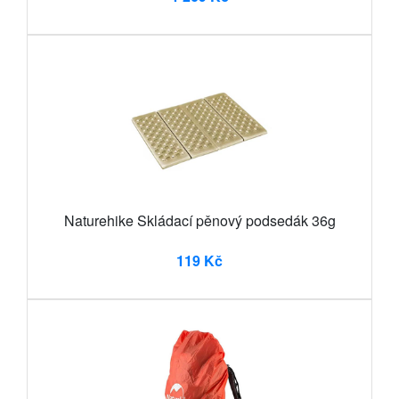
Naturehike Skládací pěnový podsedák 36g
119 Kč