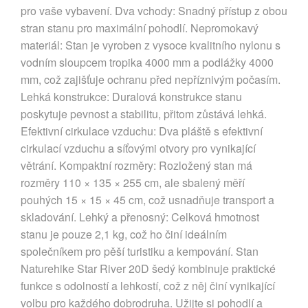
pro vaše vybavení. Dva vchody: Snadný přístup z obou
stran stanu pro maximální pohodlí. Nepromokavý
materiál: Stan je vyroben z vysoce kvalitního nylonu s
vodním sloupcem tropika 4000 mm a podlážky 4000
mm, což zajišťuje ochranu před nepříznivým počasím.
Lehká konstrukce: Duralová konstrukce stanu
poskytuje pevnost a stabilitu, přitom zůstává lehká.
Efektivní cirkulace vzduchu: Dva pláště s efektivní
cirkulací vzduchu a síťovými otvory pro vynikající
větrání. Kompaktní rozměry: Rozložený stan má
rozměry 110 × 135 × 255 cm, ale sbalený měří
pouhých 15 × 15 × 45 cm, což usnadňuje transport a
skladování. Lehký a přenosný: Celková hmotnost
stanu je pouze 2,1 kg, což ho činí ideálním
společníkem pro pěší turistiku a kempování. Stan
Naturehike Star River 20D šedý kombinuje praktické
funkce s odolností a lehkostí, což z něj činí vynikající
volbu pro každého dobrodruha. Užijte si pohodlí a