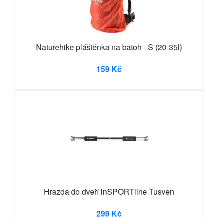
Naturehike pláštěnka na batoh - S (20-35l)
159 Kč
Hrazda do dveří inSPORTline Tusven
299 Kč