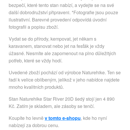
bezpečí, které tento stan nabízí, a vydejte se na své
další dobrodružství připraveni. *Fotografie jsou pouze
ilustrativní. Barevné provedení odpovídá úvodní
fotografii a popisu zboží.
Vydat se do přírody, kempovat, jet někam s
karavanem, stanovat nebo jet na fesťák je vždy
úžasné. Nesmíte ale zapomenout na plno důležitých
potřeb, které se vždy hodí.
Uvedené zboží pochází od výrobce Naturehike. Ten se
řadí k velice oblíbeným, jelikož v jeho nabídce najdete
mnoho kvalitních produktů.
Stan Naturehike Star River 20D šedý stojí jen 4 890
Kč. Zatím je skladem, ale zásoby se tenčí.
Koupíte ho levně
v tomto e-shopu
, kde ho nyní
nabízejí za dobrou cenu.