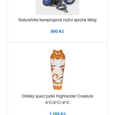
Naturehike kempingová nožní sprcha 980g
890 Kč
Dětský spací pytel Highlander Creature
6°C/4°C/-8°C
1 269 Kč